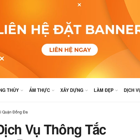
NG THỦY
ẨM THỰC
XÂY DỰNG
LÀM ĐẸP
DỊCH V
ại Quận Đống Đa
Dịch Vụ Thông Tắc