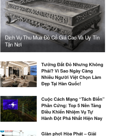
Dịch Vụ Thu Mua Đồ Cổ Giá Cao Và Uy Tín
Tận Nơi
Tưởng Đắt Đỏ Nhưng Không
Phải? Vì Sao Ngày Càng
Nhiều Người Việt Chọn Làm
Đẹp Tại Hàn Quốc!
Cuộc Cách Mạng “Tách Biến”
Phần Cứng: Top 5 Nền Tảng
Điều Khiển Nhiệm Vụ Tự
Hành Đột Phá Nhất Hiện Nay
Giàn phơi Hòa Phát – Giải