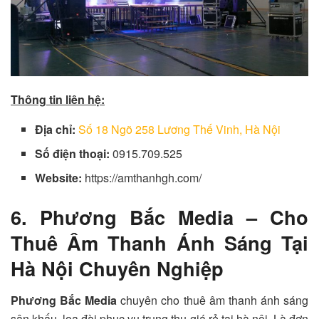
Thông tin liên hệ:
Địa chỉ:
Số 18 Ngõ 258 Lương Thế Vinh, Hà Nội
Số điện thoại:
0915.709.525
Website:
https://amthanhgh.com/
6. Phương Bắc Media – Cho
Thuê Âm Thanh Ánh Sáng Tại
Hà Nội Chuyên Nghiệp
Phương Bắc Media
chuyên cho thuê âm thanh ánh sáng
sân khấu, loa đài phục vụ trung thu giá rẻ tại hà nội. Là đơn