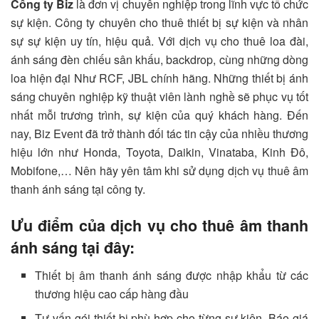
Công ty Biz
là đơn vị chuyên nghiệp trong lĩnh vực tổ chức
sự kiện. Công ty chuyên cho thuê thiết bị sự kiện và nhân
sự sự kiện uy tín, hiệu quả. Với dịch vụ cho thuê loa đài,
ánh sáng đèn chiếu sân khấu, backdrop, cùng những dòng
loa hiện đại Như RCF, JBL chính hãng. Những thiết bị ánh
sáng chuyên nghiệp kỹ thuật viên lành nghề sẽ phục vụ tốt
nhất mỗi trương trình, sự kiện của quý khách hàng. Đến
nay, Biz Event đã trở thành đối tác tin cậy của nhiều thương
hiệu lớn như Honda, Toyota, Daikin, Vinataba, Kinh Đô,
Mobifone,… Nên hãy yên tâm khi sử dụng dịch vụ thuê âm
thanh ánh sáng tại công ty.
Ưu điểm của dịch vụ cho thuê âm thanh
ánh sáng tại đây:
Thiết bị âm thanh ánh sáng được nhập khẩu từ các
thương hiệu cao cấp hàng đầu
Tư vấn gói thiết bị phù hợp cho từng sự kiện. Báo giá