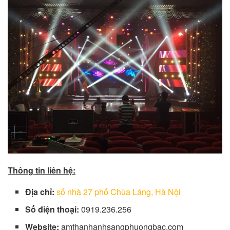
Thông tin liên hệ:
Địa chỉ:
số nhà 27 phố Chùa Láng, Hà Nội
Số điện thoại:
0919.236.256
Website:
amthanhanhsangphuongbac.com