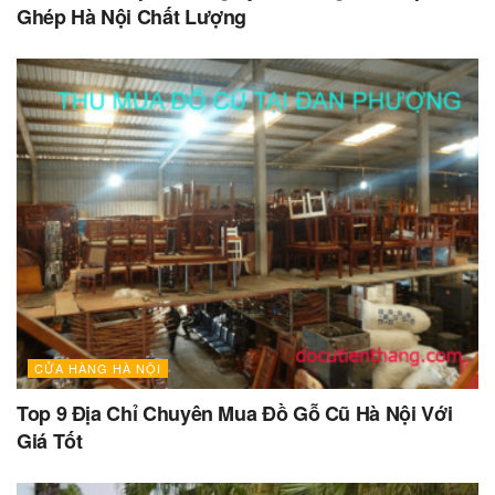
Ghép Hà Nội Chất Lượng
CỬA HÀNG HÀ NỘI
Top 9 Địa Chỉ Chuyên Mua Đồ Gỗ Cũ Hà Nội Với
Giá Tốt