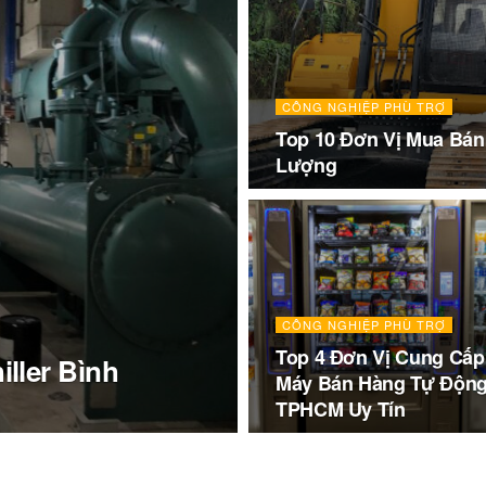
CÔNG NGHIỆP PHÙ TRỢ
Top 10 Đơn Vị Mua Bá
Lượng
CÔNG NGHIỆP PHÙ TRỢ
Top 4 Đơn Vị Cung Cấp
ller Bình
Máy Bán Hàng Tự Độn
TPHCM Uy Tín