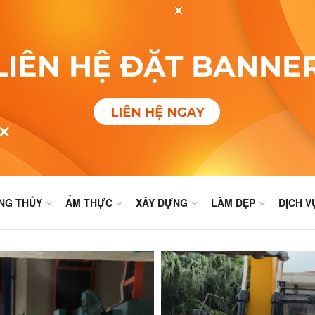
NG THỦY
ẨM THỰC
XÂY DỰNG
LÀM ĐẸP
DỊCH V