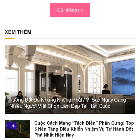
Gửi thông tin
XEM THÊM
Tưởng Đắt Đỏ Nhưng Không Phải? Vì Sao Ngày Càng
Nhiều Người Việt Chọn Làm Đẹp Tại Hàn Quốc!
Cuộc Cách Mạng “Tách Biến” Phần Cứng: Top
5 Nền Tảng Điều Khiển Nhiệm Vụ Tự Hành Đột
Phá Nhất Hiện Nay