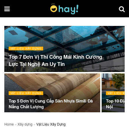
VẬT LIỆU XÂY DỰNG
Top 7 Đơn Vị Thi Công Mái Kính Cường
Lực Tại Nghệ An Uy Tín
VẬT LIỆU XÂY DỰNG
VẬT LIỆU XÂ
Top 5 Đơn Vị Cung Cấp Sàn Nhựa Simili Đà
Top 10 Địa
Nẵng Chất Lượng
Nội
Home
»
Xây dựng
»
Vật Liệu Xây Dựng