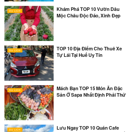
Khám Phá TOP 10 Vườn Dâu
DU LỊCH
Mộc Châu Độc Đáo, Xinh Đẹp
TOP 10 Địa Điểm Cho Thuê Xe
DU LỊCH
Tự Lái Tại Huế Uy Tín
Mách Bạn TOP 15 Món Ăn Đặc
DU LỊCH
Sản Ở Sapa Nhất Định Phải Thử
Lưu Ngay TOP 10 Quán Cafe
DU LỊCH