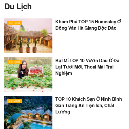
Du Lịch
Khám Phá TOP 15 Homestay Ở
DU LỊCH
Đồng Văn Hà Giang Độc Đáo
Bật Mí TOP 10 Vườn Dâu Ở Đà
DU LỊCH
Lạt Tươi Mới, Thoải Mái Trải
Nghiệm
TOP 10 Khách Sạn Ở Ninh Bình
DU LỊCH
Gần Tràng An Tiện Ích, Chất
Lượng