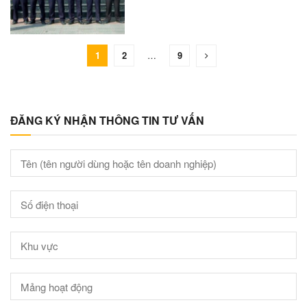
1
2
…
9
ĐĂNG KÝ NHẬN THÔNG TIN TƯ VẤN