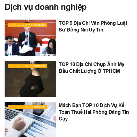
Dịch vụ doanh nghiệp
TOP 9 Địa Chỉ Văn Phòng Luật
DỊCH VỤ DOANH NGHIỆP
Sư Đồng Nai Uy Tín
TOP 10 Địa Chỉ Chụp Ảnh Mẹ
DỊCH VỤ DOANH NGHIỆP
Bầu Chất Lượng Ở TPHCM
Mách Bạn TOP 10 Dịch Vụ Kế
DỊCH VỤ DOANH NGHIỆP
Toán Thuế Hải Phòng Đáng Tin
Cậy