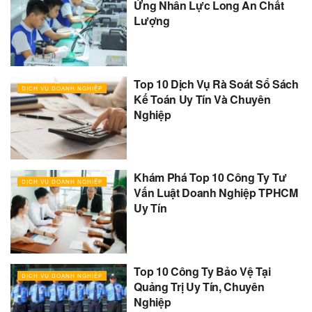
Ứng Nhân Lực Long An Chất
Lượng
Top 10 Dịch Vụ Rà Soát Sổ Sách
DỊCH VỤ DOANH NGHIỆP
Kế Toán Uy Tín Và Chuyên
Nghiệp
Khám Phá Top 10 Công Ty Tư
DỊCH VỤ DOANH NGHIỆP
Vấn Luật Doanh Nghiệp TPHCM
Uy Tín
Top 10 Công Ty Bảo Vệ Tại
DỊCH VỤ DOANH NGHIỆP
Quảng Trị Uy Tín, Chuyên
Nghiệp