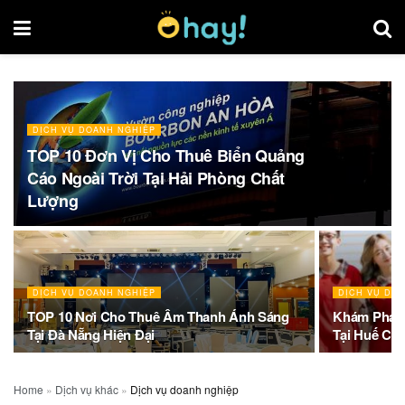
DỊCH VỤ DOANH NGHIỆP
TOP 10 Đơn Vị Cho Thuê Biển Quảng
Cáo Ngoài Trời Tại Hải Phòng Chất
Lượng
DỊCH VỤ DOANH NGHIỆP
DỊCH VỤ DO
TOP 10 Nơi Cho Thuê Âm Thanh Ánh Sáng
Khám Phá T
Tại Đà Nẵng Hiện Đại
Tại Huế Ch
Home
»
Dịch vụ khác
»
Dịch vụ doanh nghiệp