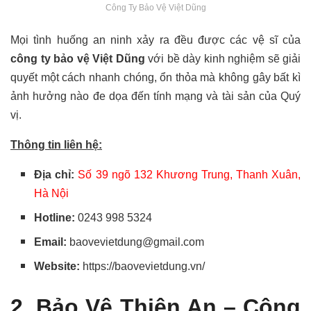
Công Ty Bảo Vệ Việt Dũng
Mọi tình huống an ninh xảy ra đều được các vệ sĩ của
công ty bảo vệ Việt Dũng
với bề
dày kinh nghiệm sẽ giải
quyết một cách nhanh chóng, ổn thỏa mà không gây bất kì
ảnh hưởng nào đe dọa đến tính mạng và tài sản của Quý
vị.
Thông tin liên hệ:
Địa chỉ:
Số 39 ngõ 132 Khương Trung, Thanh Xuân,
Hà Nội
Hotline:
0243 998 5324
Email:
baovevietdung@gmail.com
Website:
https://baovevietdung.vn/
2. Bảo Vệ Thiên An – Công