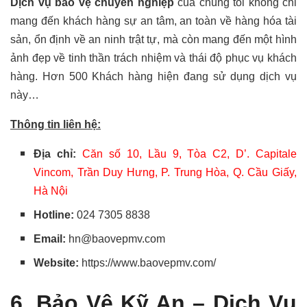
Dịch vụ bảo vệ chuyên nghiệp
của chúng tôi không chỉ
mang đến khách hàng sự an tâm, an toàn về hàng hóa tài
sản, ổn định về an ninh trật tự, mà còn mang đến một hình
ảnh đẹp về tinh thần trách nhiệm và thái độ phục vụ khách
hàng. Hơn 500 Khách hàng hiện đang sử dụng dịch vụ
này…
Thông tin liên hệ:
Địa chỉ:
Căn số 10, Lầu 9, Tòa C2, D’. Capitale
Vincom, Trần Duy Hưng, P. Trung Hòa, Q. Cầu Giấy,
Hà Nội
Hotline:
024 7305 8838
Email:
hn@baovepmv.com
Website:
https://www.baovepmv.com/
6. Bảo Vệ Kỹ An –
Dịch Vụ