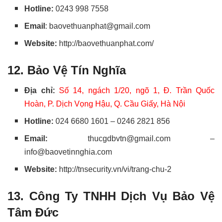
Hotline:
0243 998 7558
Email
:
baovethuanphat@gmail.com
Website:
http://baovethuanphat.com/
12. Bảo Vệ Tín Nghĩa
Địa chỉ:
Số 14, ngách 1/20, ngõ 1, Đ. Trần Quốc
Hoàn, P. Dịch Vọng Hậu, Q. Cầu Giấy, Hà Nội
Hotline:
024 6680 1601 – 0246 2821 856
Email:
thucgdbvtn@gmail.com –
info@baovetinnghia.com
Website:
http://tnsecurity.vn/vi/trang-chu-2
13. Công Ty TNHH Dịch Vụ Bảo Vệ
Tâm Đức