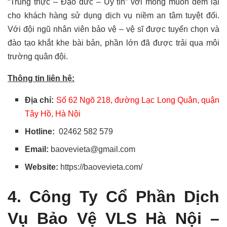
“Trung thực – Đạo đức – Uy tín”
với mong muốn đem lại
cho khách hàng sử dụng dịch vụ niềm an tâm tuyệt đối.
Với đội ngũ nhân viên bảo vệ – vệ sĩ được tuyển chọn và
đào tạo khắt khe bài bản, phần lớn đã được trải qua môi
trường quân đội.
Thông tin liên hệ:
Địa chỉ:
Số 62 Ngõ 218, đường Lạc Long Quân, quận
Tây Hồ, Hà Nội
Hotline:
02462 582 579
Email:
baovevieta@gmail.com
Website:
https://baovevieta.com/
4. Công Ty Cổ Phần Dịch
Vụ Bảo Vệ VLS Hà Nội –