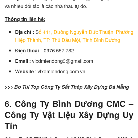
và nhiều đối tác là các nhà thầu tự do.
Thông tin liên hệ:
Địa chỉ :
S
ố 441, Đường Nguyễn Đức Thuận, Phường
Hiệp Thành, TP. Thủ Dầu Một, Tỉnh Bình Dương
Điện thoại
: 0976 557 782
Email :
vlxdmiendong3@gmail.com
Website
: vlxdmiendong.com.vn
>>> Bỏ Túi Top Công Ty Sắt Thép Xây Dựng Đà Nẵng
6. Công Ty Bình Dương CMC –
Công Ty Vật Liệu Xây Dựng Uy
Tín