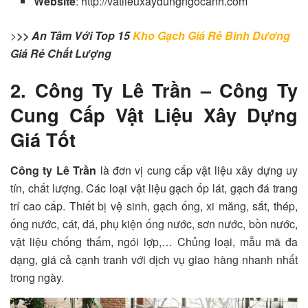
Website
: http://vatlieuxaydungngocanh.com
>
>> An Tâm Với Top 15
Kho Gạch Giá Rẻ Bình Dương
Giá Rẻ Chất Lượng
2. Công Ty Lê Trần – Công Ty
Cung Cấp Vật Liệu Xây Dựng
Giá Tốt
Công ty Lê Trần
là đơn vị cung cấp vật liệu xây dựng uy
tín, chất lượng. Các loại vật liệu gạch ốp lát, gạch đá trang
trí cao cấp. Thiết bị vệ sinh, gạch ống, xi măng, sắt, thép,
ống nước, cát, đá, phụ kiện ống nước, sơn nước, bồn nước,
vật liệu chống thấm, ngói lợp,… Chủng loại, mẫu mã đa
dạng, giá cả cạnh tranh với dịch vụ giao hàng nhanh nhất
trong ngày.