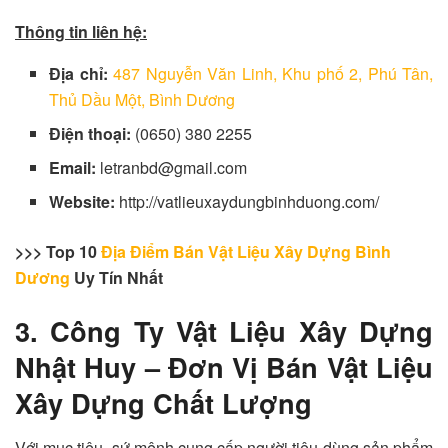
Thông tin liên hệ:
Địa chỉ:
487 Nguyễn Văn Linh, Khu phố 2, Phú Tân,
Thủ Dầu Một, Bình Dương
Điện thoại:
(0650) 380 2255
Email:
letranbd@gmail.com
Website:
http://vatlieuxaydungbinhduong.com/
>>> Top 10
Địa Điểm Bán Vật Liệu Xây Dựng Bình
Dương
Uy Tín Nhất
3. Công Ty Vật Liệu Xây Dựng
Nhật Huy – Đơn Vị Bán Vật Liệu
Xây Dựng Chất Lượng
Với mục tiêu, sứ mệnh cung cấp người tiêu dùng sản phẩm