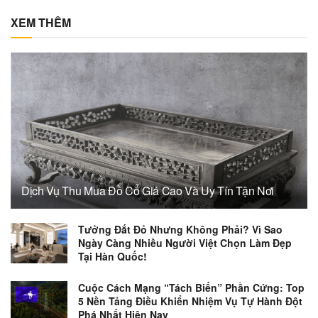
XEM THÊM
Dịch Vụ Thu Mua Đồ Cổ Giá Cao Và Uy Tín Tận Nơi
Tưởng Đắt Đỏ Nhưng Không Phải? Vì Sao
Ngày Càng Nhiều Người Việt Chọn Làm Đẹp
Tại Hàn Quốc!
Cuộc Cách Mạng “Tách Biến” Phần Cứng: Top
5 Nền Tảng Điều Khiển Nhiệm Vụ Tự Hành Đột
Phá Nhất Hiện Nay