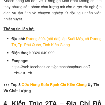
Khách hàng khi đến với xưởng gỗ Mộc Phát không chỉ tìm
thấy những sản phẩm chất lượng mà còn được trải nghiệm
dịch vụ tận tình và chuyên nghiệp từ đội ngũ nhân viên
nhiệt huyết.
Thông tin liên hệ:
Địa chỉ:
Đường 30/4 (nối dài), ấp Suối Mây, xã Dương
Tơ, Tp. Phú Quốc, Tỉnh Kiên Giang
Điện thoại:
0326 649 999
Fanpage:
https://web.facebook.com/gomocphatphuquoc/?
_rdc=1&_rdr
>>> Top 8
Cửa Hàng Sofa Rạch Giá Kiên Giang
Uy Tín
Và Chất Lượng
4. Kiến Trúc 2TA – Địa Chỉ Đồ