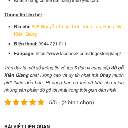
Khách hàng có thể đặt hàng theo yêu cầu.
Thông tin liên hệ:
Địa chỉ:
648 Nguyễn Trung Trực, Vĩnh Lạc, Rạch Giá,
Kiên Giang
Điện thoại:
0944 321 011
Fanpage:
https://www.facebook.com/dogokiengiang/
Trên đây là một số thông tin về top 5 đơn vị cung cấp
đồ gỗ
Kiên Giang
chất lượng cao và uy tín nhất mà
Ohay
muốn
giới thiệu đến bạn. Hi vọng bạn có thể sỡ hữu cho mình
những sản phẩm đồ gỗ tốt nhất trong thời gian đến nhé!
5/5 - (2 bình chọn)
BÀI VIẾT LIÊN QUAN