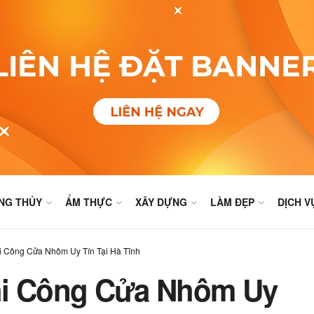
NG THỦY
ẨM THỰC
XÂY DỰNG
LÀM ĐẸP
DỊCH V
i Công Cửa Nhôm Uy Tín Tại Hà Tĩnh
hi Công Cửa Nhôm Uy