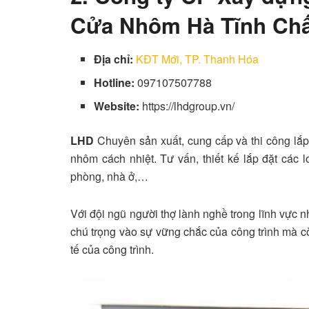
Cửa Nhôm Hà Tĩnh Ch
Địa chỉ:
KĐT Mới, TP. Thanh Hóa
Hotline:
097107507788
Website:
https://lhdgroup.vn/
LHD
Chuyên sản xuất, cung cấp và thi công lắp
nhôm cách nhiệt. Tư vấn, thiết kế lắp đặt các l
phòng, nhà ở,…
Với đội ngũ người thợ lành nghề trong lĩnh vực n
chú trọng vào sự vững chắc của công trình mà còn
tế của công trình.