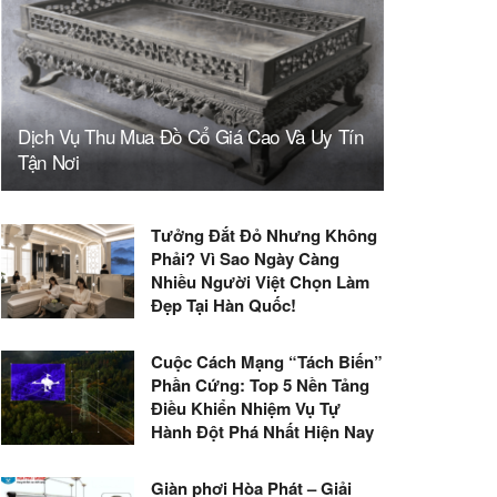
Dịch Vụ Thu Mua Đồ Cổ Giá Cao Và Uy Tín
Tận Nơi
Tưởng Đắt Đỏ Nhưng Không
Phải? Vì Sao Ngày Càng
Nhiều Người Việt Chọn Làm
Đẹp Tại Hàn Quốc!
Cuộc Cách Mạng “Tách Biến”
Phần Cứng: Top 5 Nền Tảng
Điều Khiển Nhiệm Vụ Tự
Hành Đột Phá Nhất Hiện Nay
Giàn phơi Hòa Phát – Giải