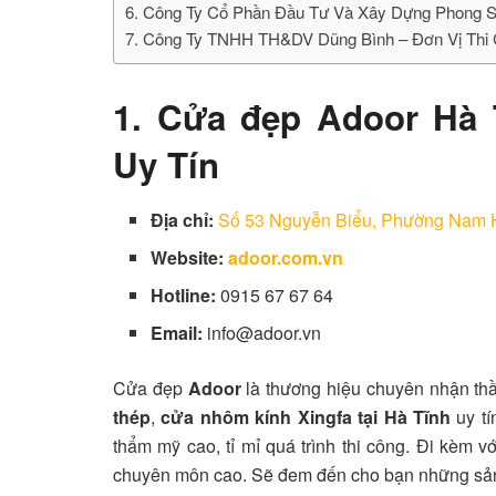
6. Công Ty Cổ Phần Đầu Tư Và Xây Dựng Phong S
7. Công Ty TNHH TH&DV Dũng Bình – Đơn Vị Thi
1. Cửa đẹp Adoor Hà
Uy Tín
Địa chỉ:
Số 53 Nguyễn Biểu, Phường Nam H
Website:
adoor.com.vn
Hotline:
0915 67 67 64
Email:
info@adoor.vn
Cửa đẹp
Adoor
là thương hiệu chuyên nhận thầ
thép
,
cửa nhôm kính Xingfa
tại Hà Tĩnh
uy tí
thẩm mỹ cao, tỉ mỉ quá trình thi công. Đi kèm v
chuyên môn cao. Sẽ đem đến cho bạn những sản 