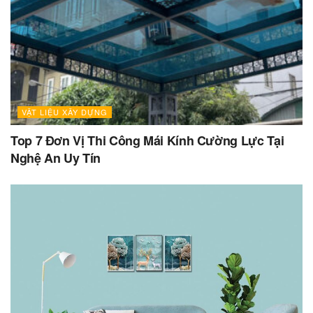
VẬT LIỆU XÂY DỰNG
Top 7 Đơn Vị Thi Công Mái Kính Cường Lực Tại
Nghệ An Uy Tín