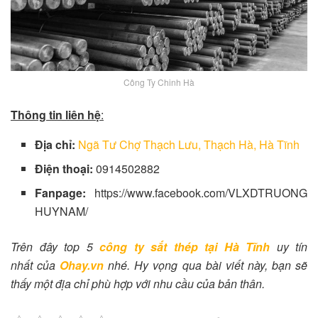
Công Ty Chinh Hà
Thông tin liên hệ
:
Địa chỉ:
Ngã Tư Chợ Thạch Lưu, Thạch Hà, Hà Tĩnh
Điện thoại:
0914502882
Fanpage:
https://www.facebook.com/VLXDTRUONG
HUYNAM/
Trên đây top 5
c
ông ty sắt thép tại Hà Tĩnh
uy tín
nhất
của
Ohay.vn
nhé. Hy vọng qua bài viết này, bạn sẽ
thấy một địa chỉ phù hợp với nhu cầu của bản thân.