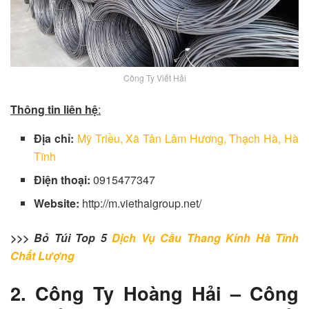
Công Ty Viết Hải
Thông tin liên hệ
:
Địa chỉ:
Mỹ Triều, Xã Tân Lâm Hương, Thạch Hà, Hà
Tĩnh
Điện thoại:
0915477347
Website:
http://m.viethaigroup.net/
>>> Bỏ Túi Top 5
Dịch Vụ Cầu Thang Kính Hà Tĩnh
Chất Lượng
2. Công Ty Hoàng Hải – Công