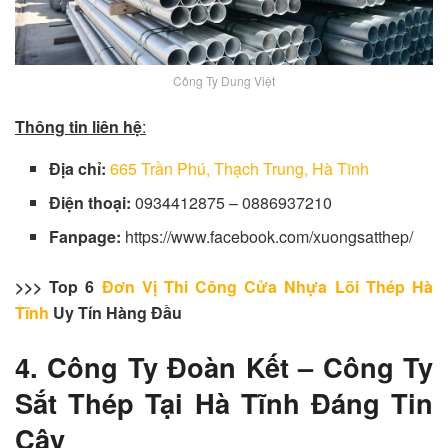
Công Ty Dung Việt
Thông tin liên hệ
:
Địa chỉ:
665 Trần Phú, Thạch Trung, Hà Tĩnh
Điện thoại:
0934412875 – 0886937210
Fanpage:
https://www.facebook.com/xuongsatthep/
>>> Top 6
Đơn Vị Thi Công Cửa Nhựa Lõi Thép Hà
Tĩnh
Uy Tín Hàng Đầu
4. Công Ty Đoàn Kết – Công Ty
Sắt Thép Tại Hà Tĩnh Đáng Tin
Cậy