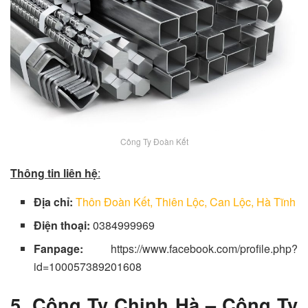
Công Ty Đoàn Kết
Thông tin liên hệ
:
Địa chỉ:
Thôn Đoàn Kết, Thiên Lộc, Can Lộc, Hà Tĩnh
Điện thoại:
0384999969
Fanpage:
https://www.facebook.com/profile.php?
id=100057389201608
5. Công Ty Chinh Hà – Công Ty