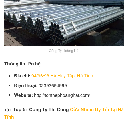
Công Ty Hoàng Hải
Thông tin liên hệ
:
Địa chỉ:
94/96/98 Hà Huy Tập, Hà Tĩnh
Điện thoại:
02393694999
Website:
http://tonthephoanghai.com/
>>> Top 5+ Công Ty Thi Công
Cửa Nhôm Uy Tín Tại Hà
Tĩnh