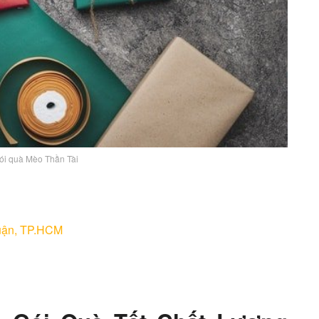
gói quà Mèo Thần Tài
huận, TP.HCM