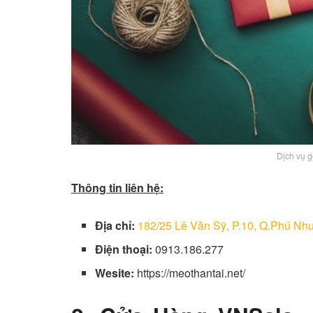
Dịch vụ 
Thông tin liên hệ:
Địa chỉ:
182/25 Lê Văn Sỹ, P.10, Q.Phú N
Điện thoại:
0913.186.277
Wesite:
https://meothantai.net/