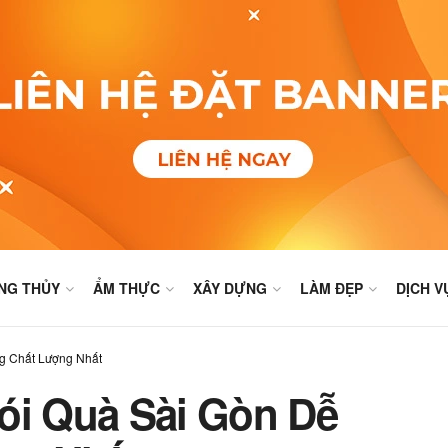
NG THỦY
ẨM THỰC
XÂY DỰNG
LÀM ĐẸP
DỊCH V
g Chất Lượng Nhất
ói Quà Sài Gòn Dễ