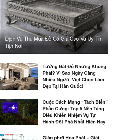
Dịch Vụ Thu Mua Đồ Cổ Giá Cao Và Uy Tín
Tận Nơi
Tưởng Đắt Đỏ Nhưng Không
Phải? Vì Sao Ngày Càng
Nhiều Người Việt Chọn Làm
Đẹp Tại Hàn Quốc!
Cuộc Cách Mạng “Tách Biến”
Phần Cứng: Top 5 Nền Tảng
Điều Khiển Nhiệm Vụ Tự
Hành Đột Phá Nhất Hiện Nay
Giàn phơi Hòa Phát – Giải