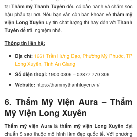
tại
Thẩm mỹ Thanh Tuyền
đều có bảo hành và chăm sóc
hậu phẫu tại nơi. Nếu bạn vẫn còn băn khoăn về
thẩm mỹ
viện Long Xuyên
uy tín chất lượng thì hãy đến với
Thanh
Tuyền
để trải nghiệm nhé.
Thông tin liên hệ:
Địa chỉ:
1661 Trần Hưng Đạo, Phường Mỹ Phước, TP
Long Xuyên, Tỉnh An Giang
Số điện thoại:
1900 0306 – 02877 770 306
Website:
https://thammythanhtuyen.vn/
6. Thẩm Mỹ Viện Aura – Thẩm
Mỹ Viện Long Xuyên
Thẩm mỹ viện Aura
là
thẩm mỹ viện Long Xuyên
đạt
chuẩn 5 sao thuộc mô hình làm đẹp quốc tế. Với phương