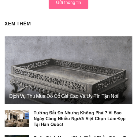
Gửi thông tin
XEM THÊM
Dịch Vụ Thu Mua Đồ Cổ Giá Cao Và Uy Tín Tận Nơi
Tưởng Đắt Đỏ Nhưng Không Phải? Vì Sao
Ngày Càng Nhiều Người Việt Chọn Làm Đẹp
Tại Hàn Quốc!