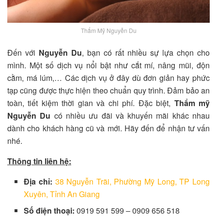
Thẩm Mỹ Nguyễn Du
Đến với
Nguyễn Du
, bạn có rất nhiều sự lựa chọn cho
mình. Một số dịch vụ nổi bật như cắt mí, nâng mũi, độn
cằm, má lúm,… Các dịch vụ ở đây dù đơn giản hay phức
tạp cũng được thực hiện theo chuẩn quy trình. Đảm bảo an
toàn, tiết kiệm thời gian và chi phí. Đặc biệt,
Thẩm mỹ
Nguyễn Du
có nhiều ưu đãi và khuyến mãi khác nhau
dành cho khách hàng cũ và mới. Hãy đến để nhận tư vấn
nhé.
Thông tin liên hệ:
Địa chỉ:
38 Nguyễn Trãi, Phường Mỹ Long, TP Long
Xuyên, Tỉnh An Giang
Số điện thoại:
0919 591 599 – 0909 656 518