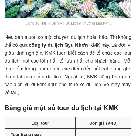
Công Ty TNHH Dịch Vụ Du Lịch & Thương Mại KMK
Nếu bạn muốn có một chuyến du lịch hoàn hảo. Thì không
thể bỏ qua
công ty du lịch Qyu Nhơn
KMK này. Là đơn vị
giàu kinh nghiệm, KMK luôn biết cách để tổ chức các tour
du lịch một các tốt nhất, tối ưu nhất cho khách hàng. Mỗi
địa điểm trong tour đều là các điểm đến nổi bật, đáng ghé
thăm tại các điểm du lịch. Ngoài ra, KMK cũng bao gồm
các dịch vụ đi kèm như: cho thuê xe du lịch, vé máy may,
vé tàu,….
Bảng giá một số tour du lịch tại KMK
Loại tour
Đơn giá (VNĐ)
Tour trong ngày