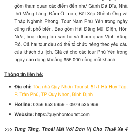
gồm tham quan các điểm đến như Gành Đá Dĩa, Nhà
thờ Mằng Lăng, Đầm Ô Loan, Bãi Xép Ghềnh Ông và
Tháp Nghinh Phong. Tour Nam Phú Yên trong ngày
cũng rất phổ biến. Bao gồm Hải Đăng Mũi Điện, Hòn
Nưa, hoạt động lặn san hô và tham quan Vịnh Vũng
Rô. Cả hai tour đều có thể tổ chức riêng theo yêu cầu
của khách du lịch. Giá cả cho các tour Phú Yên trong
ngày dao động khoảng 655.000 đồng mỗi khách.
Thông tin liên hệ:
Địa chỉ:
Tòa nhà Quy Nhơn Tourist, 51/1 Hà Huy Tập,
P. Trần Phú, TP Quy Nhơn, Bình Định
Hotline:
0256 653 5959 – 0979 535 959
Website:
https://quynhontourist.com
>>> Tung Tăng, Thoải Mái Với Đơn Vị Cho Thuê Xe 4