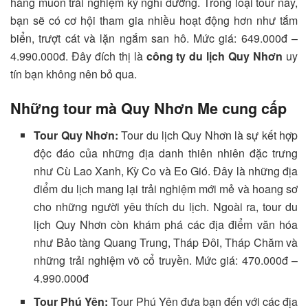
hàng muốn trải nghiệm kỳ nghỉ dưỡng. Trong loại tour này,
bạn sẽ có cơ hội tham gia nhiều hoạt động hơn như tắm
biển, trượt cát và lặn ngắm san hô. Mức giá: 649.000đ –
4.990.000đ. Đây đích thị là
công ty du lịch Quy Nhơn
uy
tín bạn không nên bỏ qua.
Những tour mà Quy Nhơn Me cung cấp
Tour Quy Nhơn:
Tour du lịch Quy Nhơn là sự kết hợp
độc đáo của những địa danh thiên nhiên đặc trưng
như Cù Lao Xanh, Kỳ Co và Eo Gió. Đây là những địa
điểm du lịch mang lại trải nghiệm mới mẻ và hoang sơ
cho những người yêu thích du lịch. Ngoài ra, tour du
lịch Quy Nhơn còn khám phá các địa điểm văn hóa
như Bảo tàng Quang Trung, Tháp Đôi, Tháp Chăm và
những trải nghiệm võ cổ truyền. Mức giá: 470.000đ –
4.990.000đ
Tour Phú Yên:
Tour Phú Yên đưa bạn đến với các địa