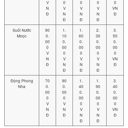
V
0
0
0
0
N
V
V
V
VN
Đ
N
N
N
Đ
Đ
Đ
Đ
Suối Nước
90
1.
1.
2.
3.
Moọc
0.
10
60
30
50
00
0.
0.
0.
0.
0
00
00
00
00
V
0
0
0
0
N
V
V
V
VN
Đ
N
N
N
Đ
Đ
Đ
Đ
Động Phong
70
90
1.
1.
3.
Nha
0.
0.
40
90
40
00
00
0.
0.
0.
0
0
00
00
00
V
V
0
0
0
N
N
V
V
VN
Đ
Đ
N
N
Đ
Đ
Đ