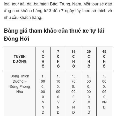
loại tour trải dài ba miền Bắc, Trung, Nam. Mỗi tour sẽ đáp
ứng cho khách hàng từ 3 đến 7 ngày tùy theo sở thích và
nhu cầu khách hàng.
Bảng giá tham khảo của thuê xe tự lái
Đồng Hới
4
7
16
29
45
TUYẾN
C
C
C
C
C
ĐƯỜNG
H
H
H
H
H
Ỗ
Ỗ
Ỗ
Ỗ
Ỗ
Động Thiên
1.
1.
1.
2.
4.
Đường –
00
10
70
50
00
Động Phong
0.
0.
0.
0.
0.
Nha
00
00
00
00
00
0
0
0
0
0
V
V
V
V
VN
N
N
N
N
Đ
Đ
Đ
Đ
Đ