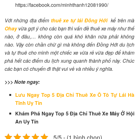
https://facebook.com/minhthanh12081990/
Với những địa điểm
thuê xe tự lái Đồng Hới
kể trên mà
Ohay
vừa gợi ý cho các bạn thì vấn đề thuê xe máy như thế
nào, ở đâu,… không còn quá khó khăn nữa phải không
nào. Vậy còn chần chừ gì mà không đến Đồng Hới du lịch
và tự thuê cho mình một chiếc xe vừa rẻ vừa đẹp để khám
phá hết các điểm du lịch xung quanh thành phố này. Chúc
các bạn có chuyến đi thật vui vẻ và nhiều ý nghĩa.
>>> Note ngay:
Lưu Ngay Top 5 Địa Chỉ Thuê Xe Ô Tô Tự Lái Hà
Tĩnh Uy Tín
Khám Phá Ngay Top 5 Địa Chỉ Thuê Xe Máy Ở Hội
An Uy Tín
5/5 - (1 bình chọn)