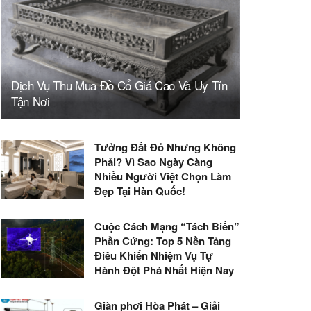
Dịch Vụ Thu Mua Đồ Cổ Giá Cao Và Uy Tín
Tận Nơi
Tưởng Đắt Đỏ Nhưng Không
Phải? Vì Sao Ngày Càng
Nhiều Người Việt Chọn Làm
Đẹp Tại Hàn Quốc!
Cuộc Cách Mạng “Tách Biến”
Phần Cứng: Top 5 Nền Tảng
Điều Khiển Nhiệm Vụ Tự
Hành Đột Phá Nhất Hiện Nay
Giàn phơi Hòa Phát – Giải