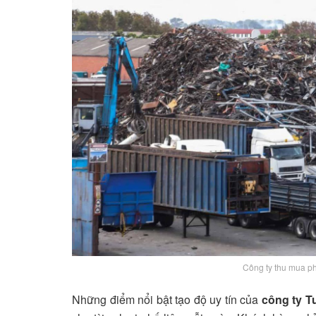
Công ty thu mua p
Những điểm nổi bật tạo độ uy tín của
công ty 