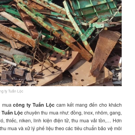
g ty Tuấn Lộc
hu mua
công ty Tuấn Lộc
cam kết mang đến cho khách
y Tuấn Lộc
chuyên thu mua như: đồng, inox, nhôm, gang,
ó, thiếc, niken, linh kiện điện tử, thu mua vải tồn,… Hơn
thu mua và xử lý phế liệu theo các tiêu chuẩn bảo vệ môi