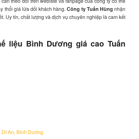
 cần theo dõi trên webiste và fanpage của công ty có thể
y thổi giá lừa dối khách hàng.
Công ty Tuấn Hùng
nhận
ết. Uy tín, chất lượng và dịch vụ chuyên nghiệp là cam kết
ế liệu Bình Dương giá cao Tuấn
 Dĩ An, Bình Dương