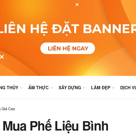
NG THỦY
ẨM THỰC
XÂY DỰNG
LÀM ĐẸP
DỊCH V
g Giá Cao
 Mua Phế Liệu Bình