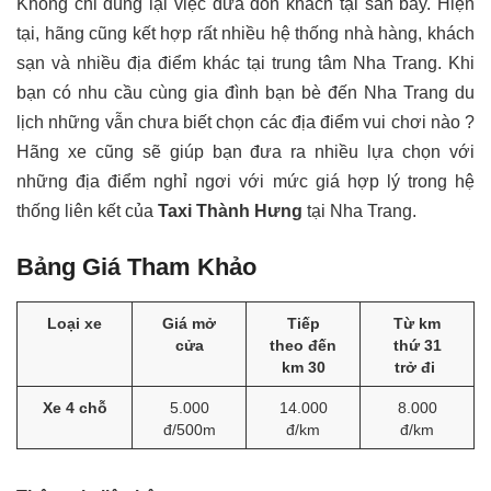
Không chỉ dùng lại việc đưa đón khách tại sân bay. Hiện
tại, hãng cũng kết hợp rất nhiều hệ thống nhà hàng, khách
sạn và nhiều địa điểm khác tại trung tâm Nha Trang. Khi
bạn có nhu cầu cùng gia đình bạn bè đến Nha Trang du
lịch những vẫn chưa biết chọn các địa điểm vui chơi nào ?
Hãng xe cũng sẽ giúp bạn đưa ra nhiều lựa chọn với
những địa điểm nghỉ ngơi với mức giá hợp lý trong hệ
thống liên kết của
Taxi Thành Hưng
tại Nha Trang.
Bảng Giá Tham Khảo
Loại xe
Giá mở
Tiếp
Từ km
cửa
theo đến
thứ 31
km 30
trở đi
Xe 4 chỗ
5.000
14.000
8.000
đ/500m
đ/km
đ/km