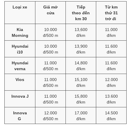
Loại xe
Giá mở
Tiếp
Từ km
cửa
theo đến
thứ 31
km 30
trở đi
Kia
10.000
13,600
11.000
Morning
đ/500 m
đ/km
đ/km
Hyundai
10.000
13,900
11.600
i10
đ/500 m
đ/km
đ/km
Hyundai
11.000
14,800
11.600
verna
đ/500 m
đ/km
đ/km
Vios
11.000
15,100
12.000
đ/500 m
đ/km
đ/km
Innova J
11.000
15,800
13.600
đ/500 m
đ/km
đ/km
Innova
12.000
17,000
14.500
G
đ/500 m
đ/km
đ/km