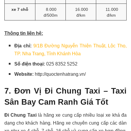
xe 7 chỗ
8.000
16.000
11.000
đ/500m
đ/km
đ/km
Thông tin liên hệ:
Địa chỉ:
9
/1B Đường Nguyễn Thiện Thuật, Lộc Thọ,
TP. Nha Trang, Tỉnh Khánh Hòa
Số điện thoại:
025 8352 5252
Website:
http://quoctenhatrang.vn/
7. Đơn Vị Đi Chung Taxi – Taxi
Sân Bay Cam Ranh Giá Tốt
Đi Chung Taxi
là hãng xe cung cấp nhiều loại xe khá đa
dạng cho khách hàng. Hãng xe chuyên cung cấp các dàn
xe như xe 4 chỗ, 7 chỗ, 16 chỗ và cung cấp xe hợp đồng.