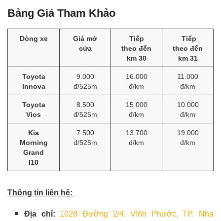
Bảng Giá Tham Khảo
Dòng xe
Giá mở
Tiếp
Tiếp
cửa
theo đến
theo đến
km 30
km 31
Toyota
9.000
16.000
11.000
Innova
đ/525m
đ/km
đ/km
Toyota
8.500
15.000
10.000
Vios
đ/525m
đ/km
đ/km
Kia
7.500
13.700
19.000
Morning
đ/525m
đ/km
đ/km
Grand
I10
Thông tin liên hệ:
Địa chỉ:
1028 Đường 2/4, Vĩnh Phước, TP. Nha