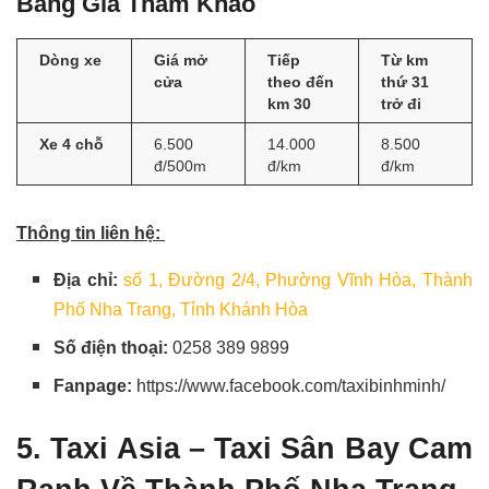
Bảng Giá Tham Khảo
Dòng xe
Giá mở
Tiếp
Từ km
cửa
theo đến
thứ 31
km 30
trở đi
Xe 4 chỗ
6.500
14.000
8.500
đ/500m
đ/km
đ/km
Thông tin liên hệ:
Địa chỉ:
số 1, Đường 2/4, Phường Vĩnh Hòa, Thành
Phố Nha Trang, Tỉnh Khánh Hòa
Số điện thoại:
0258 389 9899
Fanpage:
https://www.facebook.com/taxibinhminh/
5. Taxi Asia – Taxi Sân Bay Cam