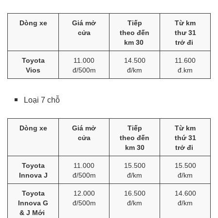
Dòng xe
Giá mở
Tiếp
Từ km
cửa
theo đến
thư 31
km 30
trở đi
Toyota
11.000
14.500
11.600
Vios
đ/500m
đ/km
đ.km
Loại 7 chỗ
Dòng xe
Giá mở
Tiếp
Từ km
cửa
theo đến
thứ 31
km 30
trở đi
Toyota
11.000
15.500
15.500
Innova J
đ/500m
đ/km
đ/km
Toyota
12.000
16.500
14.600
Innova G
đ/500m
đ/km
đ/km
& J Mới