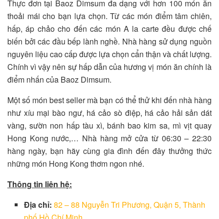
Thực đơn tại Baoz Dimsum đa dạng với hơn 100 món ăn
thoải mái cho bạn lựa chọn. Từ các món điểm tâm chiên,
hấp, áp chảo cho đến các món A la carte đều được chế
biến bởi các đầu bếp lành nghề. Nhà hàng sử dụng nguồn
nguyên liệu cao cấp được lựa chọn cẩn thận và chất lượng.
Chính vì vậy nên sự hấp dẫn của hương vị món ăn chính là
điểm nhấn của Baoz Dimsum.
Một số món best seller mà bạn có thể thử khi đến nhà hàng
như xíu mại bào ngư, há cảo sò điệp, há cảo hải sản dát
vàng, sườn non hấp tàu xì, bánh bao kim sa, mì vịt quay
Hong Kong nước,… Nhà hàng mở cửa từ 06:30 – 22:30
hàng ngày, bạn hãy cùng gia đình đến đây thưởng thức
những món Hong Kong thơm ngon nhé.
Thông tin liên hệ:
Địa chỉ:
82 – 88 Nguyễn Tri Phương, Quận 5, Thành
phố Hồ Chí Minh