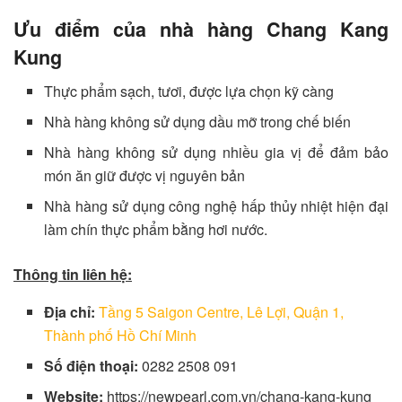
Ưu điểm của nhà hàng Chang Kang
Kung
Thực phẩm sạch, tươi, được lựa chọn kỹ càng
Nhà hàng không sử dụng dầu mỡ trong chế biến
Nhà hàng không sử dụng nhiều gia vị để đảm bảo
món ăn giữ được vị nguyên bản
Nhà hàng sử dụng công nghệ hấp thủy nhiệt hiện đại
làm chín thực phẩm bằng hơi nước.
Thông tin liên hệ:
Địa chỉ:
Tầng 5 Saigon Centre, Lê Lợi, Quận 1,
Thành phố Hồ Chí Minh
Số điện thoại:
0282 2508 091
Website:
https://newpearl.com.vn/chang-kang-kung