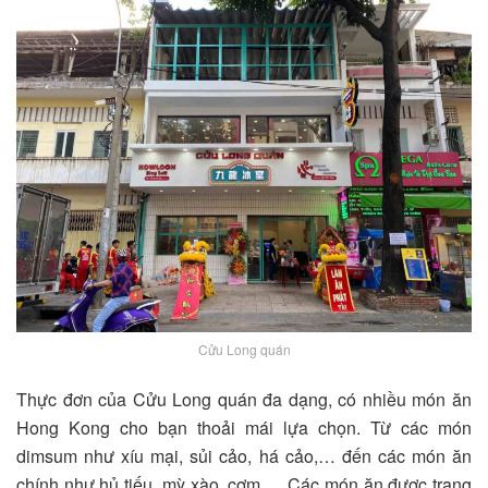
Cửu Long quán
Thực đơn của Cửu Long quán đa dạng, có nhiều món ăn
Hong Kong cho bạn thoải mái lựa chọn. Từ các món
dimsum như xíu mại, sủi cảo, há cảo,… đến các món ăn
chính như hủ tiếu, mỳ xào, cơm,… Các món ăn được trang