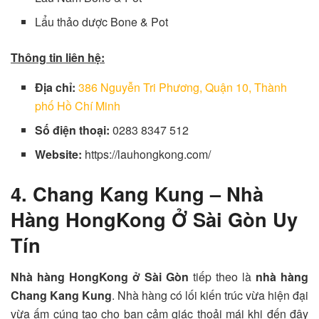
Lẩu thảo dược Bone & Pot
Thông tin liên hệ:
Địa chỉ:
386 Nguyễn Tri Phương, Quận 10, Thành
phố Hồ Chí Minh
Số điện thoại:
0283 8347 512
Website:
https://lauhongkong.com/
4. Chang Kang Kung – Nhà
Hàng HongKong Ở Sài Gòn Uy
Tín
Nhà hàng HongKong ở Sài Gòn
tiếp theo là
nhà hàng
Chang Kang Kung
. Nhà hàng có lối kiến trúc vừa hiện đại
vừa ấm cúng tạo cho bạn cảm giác thoải mái khi đến đây