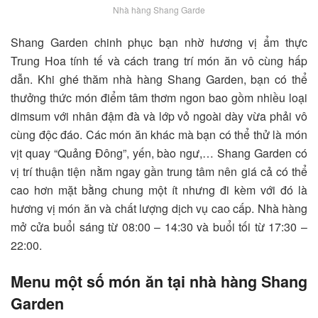
Nhà hàng Shang Garde
Shang Garden chinh phục bạn nhờ hương vị ẩm thực
Trung Hoa tính tế và cách trang trí món ăn vô cùng hấp
dẫn. Khi ghé thăm nhà hàng Shang Garden, bạn có thể
thưởng thức món điểm tâm thơm ngon bao gồm nhiều loại
dimsum với nhân đậm đà và lớp vỏ ngoài dày vừa phải vô
cùng độc đáo. Các món ăn khác mà bạn có thể thử là món
vịt quay “Quảng Đông”, yến, bào ngư,… Shang Garden có
vị trí thuận tiện nằm ngay gần trung tâm nên giá cả có thể
cao hơn mặt bằng chung một ít nhưng đi kèm với đó là
hương vị món ăn và chất lượng dịch vụ cao cấp. Nhà hàng
mở cửa buổi sáng từ 08:00 – 14:30 và buổi tối từ 17:30 –
22:00.
Menu một số món ăn tại nhà hàng Shang
Garden