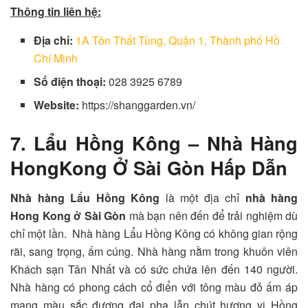
Thông tin liên hệ:
Địa chỉ:
1A Tôn Thất Tùng, Quận 1, Thành phố Hồ
Chí Minh
Số điện thoại:
028 3925 6789
Website:
https://shanggarden.vn/
7. Lẩu Hồng Kông – Nhà Hàng
HongKong Ở Sài Gòn Hấp Dẫn
Nhà hàng Lẩu Hồng Kông
là một địa chỉ
nhà hàng
Hong Kong ở Sài Gòn
mà bạn nên đến để trải nghiệm dù
chỉ một lần. Nhà hàng Lẩu Hồng Kông có không gian rộng
rãi, sang trọng, ấm cúng. Nhà hàng nằm trong khuôn viên
Khách sạn Tân Nhất và có sức chứa lên đến 140 người.
Nhà hàng có phong cách cổ điển với tông màu đỏ ấm áp
mang màu sắc đương đại pha lẫn chút hương vị Hồng