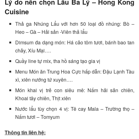
Lý do nên chọn Lẩu Ba Lý – Hong Kong
Cuisine
Thả ga Nhúng Lẩu với hơn 50 loại đồ nhúng: Bò –
Heo – Gà – Hải sản -Viên thả lẩu
Dimsum đa dạng món: Há cảo tôm tươi, bánh bao tan
chảy, Xíu Mại….
Quầy line tự mix, tha hồ sáng tạo gia vị
Menu Món ăn Trung Hoa Cực hấp dẫn: Đậu Lạnh Tàu
xì, xiên nướng tứ xuyên….
Món khai vị trẻ con siêu mê: Nấm hải sản chiên,
Khoai tây chiên, Thịt xiên
Nước lẩu tùy chọn 4 vị: Tê cay Mala – Trường thọ –
Nấm tươi – Tomyum
Thông tin liên hệ: