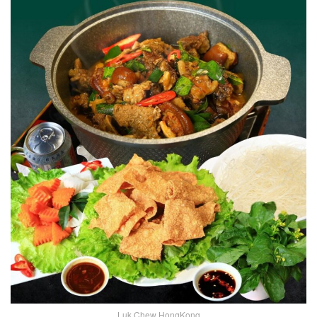
Luk Chew HongKong