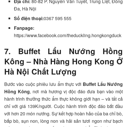
Địa chỉ:
80-82 P. Nguyễn Văn Tuyết, Trung Liệt, Đống
Đa, Hà Nội
Số điện thoại:
0367 595 555
Fanpage:
https://www.facebook.com/theduckling.hongkongduck
7. Buffet Lẩu Nướng Hồng
Kông – Nhà Hàng Hong Kong Ở
Hà Nội Chất Lượng
Bước vào cuộc phiêu lưu ẩm thực với
Buffet Lẩu Nướng
Hồng Kông
, nơi mà hương vị độc đáo đưa bạn vào một
hành trình thưởng thức ẩm thực không giới hạn – và tất cả
chỉ với giá 139K/người. Cuộc hành trình độc đáo bắt đầu
với hơn 20 món nướng. Sự kết hợp hoàn hảo của ba chỉ bò,
bắp bò, sụn non, lòng non và hải sản tươi ngon như bạch