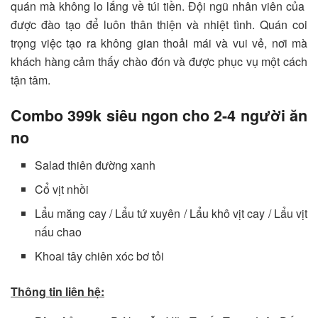
quán mà không lo lắng về túi tiền. Đội ngũ nhân viên của
được đào tạo để luôn thân thiện và nhiệt tình. Quán coi
trọng việc tạo ra không gian thoải mái và vui vẻ, nơi mà
khách hàng cảm thấy chào đón và được phục vụ một cách
tận tâm.
Combo 399k siêu ngon cho 2-4 người ăn
no
Salad thiên đường xanh
Cổ vịt nhồi
Lẩu măng cay / Lẩu tứ xuyên / Lẩu khô vịt cay / Lẩu vịt
nấu chao
Khoai tây chiên xóc bơ tỏi
Thông tin liên hệ: