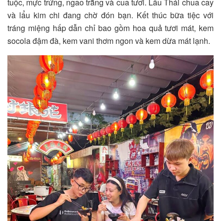
tuộc, mực trứng, ngao trắng và cua tươi. Lẩu Thái chua cay
và lẩu kim chi đang chờ đón bạn. Kết thúc bữa tiệc với
tráng miệng hấp dẫn chỉ bao gồm hoa quả tươi mát, kem
socola đậm đà, kem vani thơm ngon và kem dừa mát lạnh.