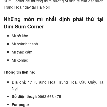
Sum Corner để thưởng thức hương vị tinh tế của đất nước
Trung Hoa ngay tại Hà Nội!
Những món mì nhất định phải thử tại
Dim Sum Corner
Mì bò kho
Mì hoành thánh
Mì thập cẩm
Mì konjac
Thông tin liên hệ:
Địa chỉ:
17 P.Trung Hòa, Trung Hoà, Cầu Giấy, Hà
Nội
Số điện thoại:
0963 668 475
Fanpage: