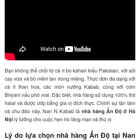
Bạn không thể chối từ cà ri bò kahari kiểu Pakistan, với sốt
cay vừa và bò mềm tan trong miệng. Thực đơn đa dạng với
cà ri than hoa, các món nướng Kabab, cùng với cơm
Biryani nấu phô mai. Đặc biệt, nhà hàng sử dụng 100% thịt
halal và được ướp bằng gia vị đích thực. Chính sự tận tâm
và chu đáo này, Nan N Kabab là
nhà hàng Ấn Độ ở Hà
Nội
lý tưởng cho cuộc hẹn hò lãng mạn và thú vị.
Lý do lựa chọn nhà hàng Ấn Độ tại Nan