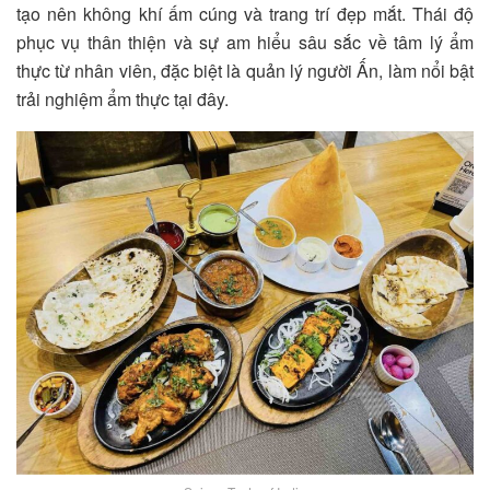
tạo nên không khí ấm cúng và trang trí đẹp mắt. Thái độ
phục vụ thân thiện và sự am hiểu sâu sắc về tâm lý ẩm
thực từ nhân viên, đặc biệt là quản lý người Ấn, làm nổi bật
trải nghiệm ẩm thực tại đây.