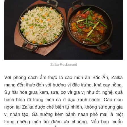
Zaika Restaurant
Với phong cách ẩm thực là các món ăn Bắc Ấn, Zaika
mang đến thực đơn với hương vị đặc trưng, khá cay nồng.
Sự hài hòa giữa kem, sữa, bơ và gia vị như ớt, nghệ, quả
hạch hiện rõ trong món cà ri đậu xanh chole. Các món
ngon tại Zaika được chế biến tự nhiên, không sử dụng gia
vị nhân tạo. Gà nướng kèm bánh naan phô mai là một
trong những món ăn được ưa chuộng. Nếu bạn muốn