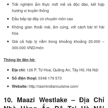
Trải nghiệm ẩm thực mới mẻ và độc đáo, kết hợp
hương vị truyền thống
Đầu bếp tại đây có chuyên môn cao
Không gian thoải mái, ấm cúng, với cách bài trí hài
hòa
Giá cả hợp lý nằm trong khoảng khoảng 20.000 –
300.000 VND/món
Thông tin liên hệ:
Địa chỉ:
126 P. Từ Hoa, Quảng An, Tây Hồ, Hà Nội
Số điện thoại:
0348 179 573
Website:
http://rasmindiancuisine.com/
10. Maazi Westlake – Địa Chỉ