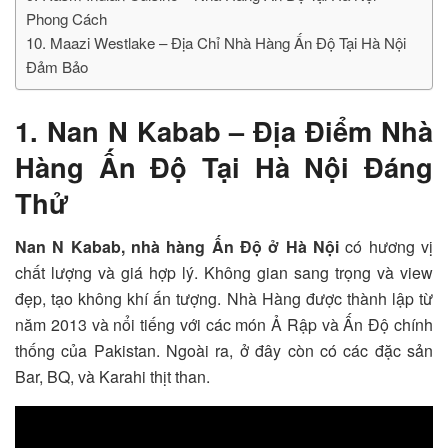
Phong Cách
10. Maazi Westlake – Địa Chỉ Nhà Hàng Ấn Độ Tại Hà Nội
Đảm Bảo
1. Nan N Kabab – Địa Điểm Nhà
Hàng Ấn Độ Tại Hà Nội Đáng
Thử
Nan N Kabab,
nhà hàng Ấn Độ ở Hà Nội
có hương vị
chất lượng và giá hợp lý. Không gian sang trọng và view
đẹp, tạo không khí ấn tượng. Nhà Hàng được thành lập từ
năm 2013 và nổi tiếng với các món Ả Rập và Ấn Độ chính
thống của Pakistan. Ngoài ra, ở đây còn có các đặc sản
Bar, BQ, và Karahi thịt than.