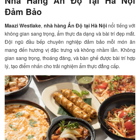
Nhà Hàng Ấn Độ Tại Hà Nội
Đảm Bảo
Maazi Westlake
,
nhà hàng Ấn Độ tại Hà Nội
nổi tiếng với
không gian sang trọng, ẩm thực đa dạng và bài trí đẹp mắt.
Đội ngũ đầu bếp chuyên nghiệp đảm bảo mỗi món ăn
mang đến hương vị đặc trưng và không nhầm lẫn. Không
gian sang trọng, thoáng đãng, và bàn ghế được bài trí hợp
lý, tạo điểm nhấn cho trải nghiệm ẩm thực đẳng cấp.