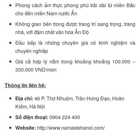
Phong cách ẩm thực phong phú trải dài từ miền Bắc
cho đến miền Nam nước Ấn
Không gian bên trong được trang trí sang trọng, trang
nhã, với đậm chất văn hóa Ấn Độ
Đầu bếp là những chuyên gia có kinh nghiệm và
chuyên nghiệp
Giá cả hợp lý nằm trong khoảng khoảng 100.000 –
330.000 VND/món
Thông tin liên hệ:
Địa chỉ:
46 P. Thợ Nhuộm, Trần Hưng Đạo, Hoàn
Kiếm, Hà Nội
Số điện thoại:
0904 224 400
Website:
http://www.namastehanoi.com/