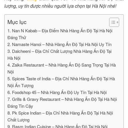
lượng, uy tín được nhiều người lựa chọn tại Hà Nội nhé!
Mục lục
1. Nan N Kabab – Địa Điểm Nhà Hàng Ấn Độ Tại Hà Nội
Đáng Thử
2. Namaste Hanoi – Nhà Hàng Ấn Độ Tại Hà Nội Uy Tín
3. Dalcheeni – Địa Chỉ Chất Lượng Nhà Hàng Ấn Độ Tại
Hà Nội
4. Zaika Restaurant – Nhà Hàng Ấn Độ Sang Trọng Tại Hà
Nội
5. Spices Taste of India – Địa Chỉ Nhà Hàng Ấn Độ Tại Hà
Nội Ấn Tượng
6. Foodshop 45 – Nhà Hàng Ấn Độ Uy Tín Tại Hà Nội
7. Grills & Gravy Restaurant – Nhà Hàng Ấn Độ Tại Hà Nội
Đáng Tin Cậy
8. Pk Spice Indian – Địa Chỉ Nhà Hàng Ấn Độ Tại Hà Nội
Chất Lượng
9. Rasm Indian Cuisine – Nhà Hàng Ấn Độ Tại Hà Nội