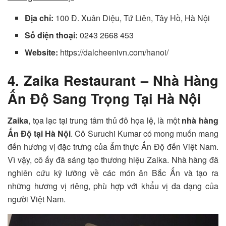
Địa chỉ:
100 Đ. Xuân Diệu, Tứ Liên, Tây Hồ, Hà Nội
Số điện thoại:
0243 2668 453
Website:
https://dalcheenivn.com/hanoi/
4. Zaika Restaurant – Nhà Hàng
Ấn Độ Sang Trọng Tại Hà Nội
Zaika
, tọa lạc tại trung tâm thủ đô họa lệ, là một
nhà hàng
Ấn Độ tại Hà Nội
. Cô Suruchi Kumar có mong muốn mang
đến hương vị đặc trưng của ẩm thực Ấn Độ đến Việt Nam.
Vì vậy, cô ấy đã sáng tạo thương hiệu Zaika. Nhà hàng đã
nghiên cứu kỹ lưỡng về các món ăn Bắc Ấn và tạo ra
những hương vị riêng, phù hợp với khẩu vị đa dạng của
người Việt Nam.