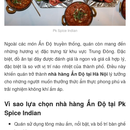
Pk Spice Indian
Ngoài các món Ấn Độ truyền thống, quán còn mang đến
những hương vị đặc trưng từ khu vực Trung Đông. Đặc
biệt, đồ ăn tại đây được đánh giá là ngon và giá cả hợp lý,
đặc biệt là so với vị trí náo nhiệt của thành phố. Điều này
khiến quán trở thành
nhà hàng Ấn Độ tại Hà Nội
lý tưởng
cho những người muốn thưởng thức ẩm thực phong phú và
trải nghiệm không khí ấm áp.
Vì sao lựa chọn nhà hàng Ấn Độ tại Pk
Spice Indian
Quán sử dụng tông màu ấm, nổi bật, và bố trí bàn ghế