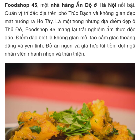
Foodshop 45
, một
nhà hàng Ấn Độ ở Hà Nội
nổi bật.
Quán vị trí đắc địa trên phố Trúc Bạch và không gian đẹp
mắt hướng ra Hồ Tây. Là một trong những địa điểm đẹp ở
Thủ Đô, Foodshop 45 mang lại trải nghiệm ẩm thực độc
đáo. Điểm đặc biệt là không gian mở, tạo cảm giác thoáng
đãng và yên tĩnh. Đồ ăn ngon và giá hợp túi tiền, đội ngũ
nhân viên nhanh nhẹn và thân thiện.