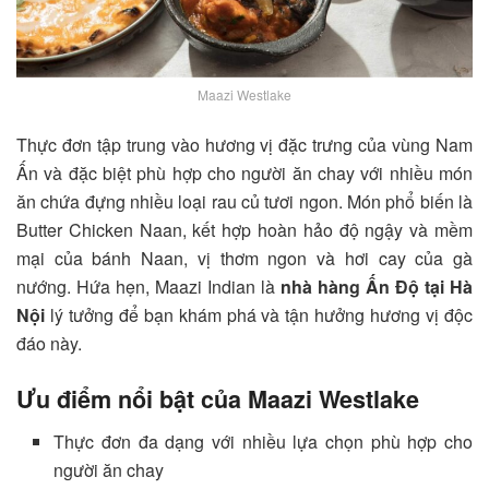
Maazi Westlake
Thực đơn tập trung vào hương vị đặc trưng của vùng Nam
Ấn và đặc biệt phù hợp cho người ăn chay với nhiều món
ăn chứa đựng nhiều loại rau củ tươi ngon. Món phổ biến là
Butter Chicken Naan, kết hợp hoàn hảo độ ngậy và mềm
mại của bánh Naan, vị thơm ngon và hơi cay của gà
nướng. Hứa hẹn, Maazi Indian là
nhà hàng Ấn Độ tại Hà
Nội
lý tưởng để bạn khám phá và tận hưởng hương vị độc
đáo này.
Ưu điểm nổi bật của Maazi Westlake
Thực đơn đa dạng với nhiều lựa chọn phù hợp cho
người ăn chay