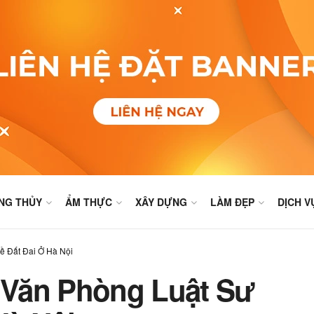
NG THỦY
ẨM THỰC
XÂY DỰNG
LÀM ĐẸP
DỊCH V
ề Đất Đai Ở Hà Nội
Văn Phòng Luật Sư