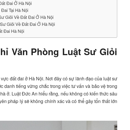
Đất Đai Ở Hà Nội
 Đai Tại Hà Nội
Sư Giỏi Về Đất Đai Ở Hà Nội
 Sư Giỏi Về Đất Đai Ở Hà Nội
t Đai Hà Nội
Chỉ Văn Phòng Luật Sư Giỏi
nh vực đất đai ở Hà Nội. Nơi đây có sự lãnh đạo của luật sư
 danh tiếng vững chắc trong việc tư vấn và bảo vệ trong
 nhà ở. Luật Đức An hiểu rằng, nếu không có kiến thức sâu
yên pháp lý sẽ không chính xác và có thể gây tổn thất lớn