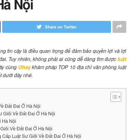
Hà Nội
Share on Twitter
ng tin cậy là điều quan trọng để đảm bảo quyền lợi và lợi
 đai. Tuy nhiên, không phải ai cũng dễ dàng tìm được
luật
hãy cùng
Ohay
khám pháp TOP 10 địa chỉ văn phòng luật
iết dưới đây nhé.
Về Đất Đai Ở Hà Nội
ư Giỏi Về Đất Đai Ở Hà Nội
i Hà Nội
 Giỏi Về Đất Đai Ở Hà Nội
g Cấp Luật Sư Giỏi Về Đất Đai Ở Hà Nội