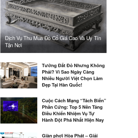
Dịch Vụ Thu Mua Đồ Cổ Giá Cao Và Uy Tín
Tận Nơi
Tưởng Đắt Đỏ Nhưng Không
Phải? Vì Sao Ngày Càng
Nhiều Người Việt Chọn Làm
Đẹp Tại Hàn Quốc!
Cuộc Cách Mạng “Tách Biến”
Phần Cứng: Top 5 Nền Tảng
Điều Khiển Nhiệm Vụ Tự
Hành Đột Phá Nhất Hiện Nay
Giàn phơi Hòa Phát – Giải