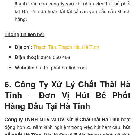
thanh toán cho công ty sau khi nhân viên hút bể phốt
tại Hà Tĩnh đã hoàn tất tất cả các yêu cầu của khách
hàng.
Thông tin liên hệ:
Địa chỉ:
Thạch Tân, Thạch Hà, Hà Tĩnh
Điện thoại:
0945 050 456
Website:
hut-be-phot-ha-tinh.com
6. Công Ty Xử Lý Chất Thải Hà
Tĩnh – Đơn Vị Hút Bể Phốt
Hàng Đầu Tại Hà Tĩnh
Công ty TNHH MTV và DV Xử lý Chất thải Hà Tĩnh
hoạt
động hơn 25 năm kinh nghiệm trong việc hút hầm cầu,
hút
bể phốt Hà Tĩnh
. Đây là đơn vị đi đầu trong ngành vệ sinh