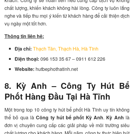
khách. Công ty sẽ hoàn tiền nếu cung cấp dịch vụ không
chất lượng, khiến khách không hài lòng. Công ty luôn lắng
nghe và tiếp thu mọi ý kiến từ khách hàng để cải thiện dịch
vụ ngày một tốt hơn.
Thông tin liên hệ:
Địa chỉ:
Thạch Tân, Thạch Hà, Hà Tĩnh
Điện thoại:
096 153 35 67 – 0911 612 226
Website:
hutbephothatinh.net
8. Kỳ Anh – Công Ty Hút Bể
Phốt Hàng Đầu Tại Hà Tĩnh
Một trong top 10 công ty hút bể phốt Hà Tĩnh uy tín không
thể bỏ qua là
Công ty hút bể phốt Kỳ Anh
.
Kỳ Anh
là
đơn vị chuyên cung cấp các giải pháp về môi trường siêu
chất lượng cho khách hàng. Mỗi năm, công ty thực hiện hút