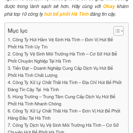
được trong lành sạch sẽ hơn. Hãy cùng với
Ohay
khám
phá top 10 công ty
hút bể phốt Hà Tĩnh
đáng tin cậy.
Mục lục
1. Công Ty Hút Hầm Vệ Sinh Hà Tĩnh – Đơn Vị Hút Bể
Phốt Hà Tĩnh Uy Tín
2. Công Ty Vệ Sinh Môi Trường Hà Tĩnh – Cơ Sở Hút Bể
Phốt Chuyên Nghiệp Tại Hà Tĩnh
3. Tiến Đạt – Doanh Nghiệp Cung Cấp Dịch Vụ Hút Bể
Phốt Hà Tĩnh Chất Lượng
4. Công Ty Xử Lý Chất Thải Hà Tĩnh – Địa Chỉ Hút Bể Phốt
Đáng Tin Cậy Tại Hà Tĩnh
5. Hùng Trường – Trung Tâm Cung Cấp Dịch Vụ Hút Bể
Phốt Hà Tĩnh Nhanh Chóng
6. Công Ty Xử Lý Chất Thải Hà Tĩnh – Đơn Vị Hút Bể Phốt
Hàng Đầu Tại Hà Tĩnh
7. Công Ty Dịch Vụ Vệ Sinh Môi Trường Hà Tĩnh – Cơ Sở
Chuyên Hút Bể Phốt Hà Tĩnh