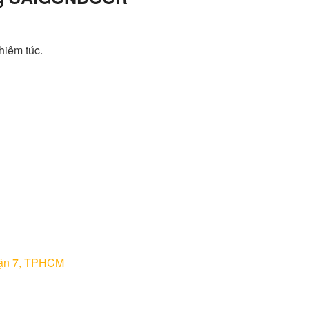
hiêm túc.
uận 7, TPHCM