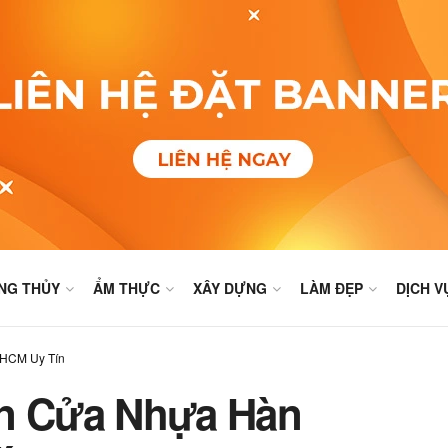
NG THỦY
ẨM THỰC
XÂY DỰNG
LÀM ĐẸP
DỊCH V
PHCM Uy Tín
án Cửa Nhựa Hàn