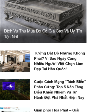
Dịch Vụ Thu Mua Đồ Cổ Giá Cao Và Uy Tín
Tận Nơi
Tưởng Đắt Đỏ Nhưng Không
Phải? Vì Sao Ngày Càng
Nhiều Người Việt Chọn Làm
Đẹp Tại Hàn Quốc!
Cuộc Cách Mạng “Tách Biến”
Phần Cứng: Top 5 Nền Tảng
Điều Khiển Nhiệm Vụ Tự
Hành Đột Phá Nhất Hiện Nay
Giàn phơi Hòa Phát – Giải