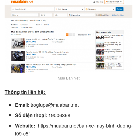
Mua Bán Net
Thông tin liên hệ:
Email:
trogiups@muaban.net
Số điện thoại:
19006868
Website:
https://muaban.net/ban-xe-may-binh-duong-
l09-c51