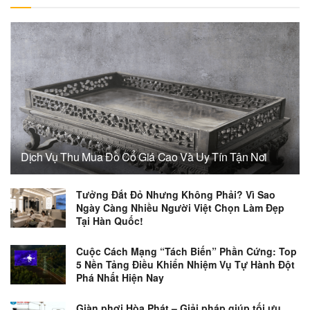
Dịch Vụ Thu Mua Đồ Cổ Giá Cao Và Uy Tín Tận Nơi
Tưởng Đắt Đỏ Nhưng Không Phải? Vì Sao
Ngày Càng Nhiều Người Việt Chọn Làm Đẹp
Tại Hàn Quốc!
Cuộc Cách Mạng “Tách Biến” Phần Cứng: Top
5 Nền Tảng Điều Khiển Nhiệm Vụ Tự Hành Đột
Phá Nhất Hiện Nay
Giàn phơi Hòa Phát – Giải pháp giúp tối ưu