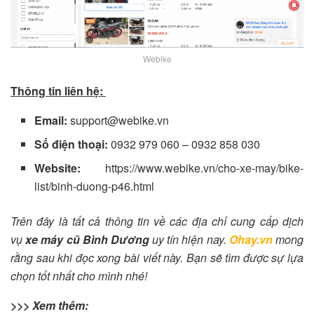
Webike
Thông tin liên hệ:
Email:
support@webike.vn
Số điện thoại:
0932 979 060 – 0932 858 030
Website:
https://www.webike.vn/cho-xe-may/bike-
list/binh-duong-p46.html
Trên đây là tất cả thông tin về các địa chỉ cung cấp
dịch
vụ
xe máy cũ Bình Dương
uy tín hiện nay.
Ohay.vn
mong
rằng sau khi đọc xong bài viết này. Bạn sẽ tìm được sự lựa
chọn tốt nhất cho mình nhé!
>>> Xem thêm: