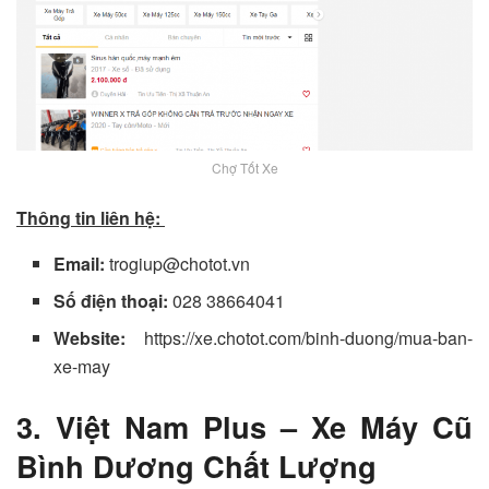
Chợ Tốt Xe
Thông tin liên hệ:
Email:
trogiup@chotot.vn
Số điện thoại:
028 38664041
Website:
https://xe.chotot.com/binh-duong/mua-ban-
xe-may
3. Việt Nam Plus – Xe Máy Cũ
Bình Dương Chất Lượng