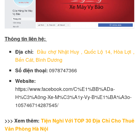
Thông tin liên hệ:
Địa chỉ:
Đầu chợ Nhật Huy , Quốc Lộ 14, Hòa Lợi ,
Bến Cát, Bình Dương
Số điện thoại:
0978747366
Website:
https://www.facebook.com/C%E1%BB%ADa-
H%C3%A0ng-Xe-M%C3%A1y-Vy-B%E1%BA%A3o-
105746714287545/
>>> Xem thêm:
Tiện Nghi Với TOP 30 Địa Chỉ Cho Thuê
Văn Phòng Hà Nội