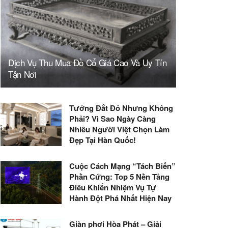
Dịch Vụ Thu Mua Đồ Cổ Giá Cao Và Uy Tín
Tận Nơi
Tưởng Đắt Đỏ Nhưng Không
Phải? Vì Sao Ngày Càng
Nhiều Người Việt Chọn Làm
Đẹp Tại Hàn Quốc!
Cuộc Cách Mạng “Tách Biến”
Phần Cứng: Top 5 Nền Tảng
Điều Khiển Nhiệm Vụ Tự
Hành Đột Phá Nhất Hiện Nay
Giàn phơi Hòa Phát – Giải