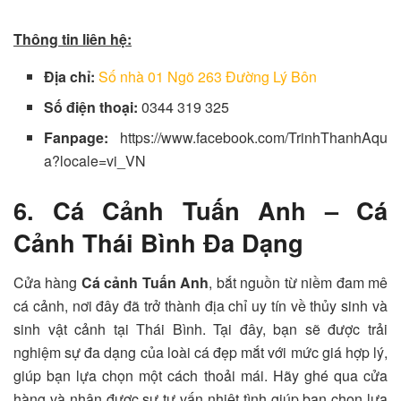
Thông tin liên hệ:
Địa chỉ:
Số nhà 01 Ngõ 263 Đường Lý Bôn
Số điện thoại:
0344 319 325
Fanpage:
https://www.facebook.com/TrinhThanhAqu
a?locale=vi_VN
6. Cá Cảnh Tuấn Anh – Cá
Cảnh Thái Bình Đa Dạng
Cửa hàng
Cá cảnh Tuấn Anh
, bắt nguồn từ niềm đam mê
cá cảnh, nơi đây đã trở thành địa chỉ uy tín về thủy sinh và
sinh vật cảnh tại Thái Bình. Tại đây, bạn sẽ được trải
nghiệm sự đa dạng của loài cá đẹp mắt với mức giá hợp lý,
giúp bạn lựa chọn một cách thoải mái. Hãy ghé qua cửa
hàng và nhận được sự tư vấn nhiệt tình giúp bạn chọn lựa