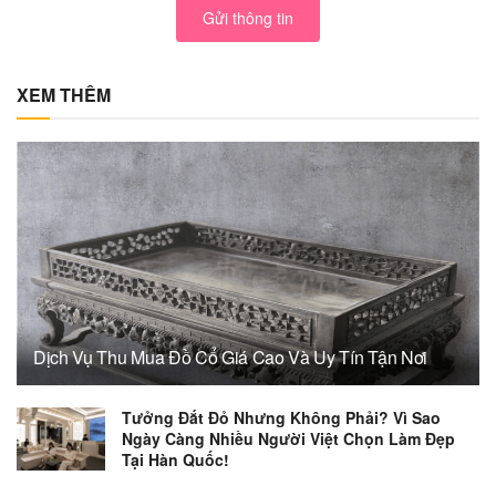
Gửi thông tin
XEM THÊM
Dịch Vụ Thu Mua Đồ Cổ Giá Cao Và Uy Tín Tận Nơi
Tưởng Đắt Đỏ Nhưng Không Phải? Vì Sao
Ngày Càng Nhiều Người Việt Chọn Làm Đẹp
Tại Hàn Quốc!