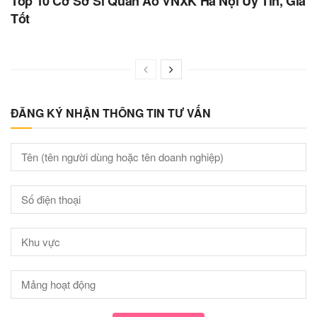
Top 10 Cơ Sở Sỉ Quần Áo VNXK Hà Nội Uy Tín, Giá
Tốt
ĐĂNG KÝ NHẬN THÔNG TIN TƯ VẤN