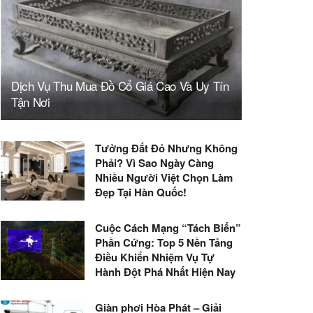
Dịch Vụ Thu Mua Đồ Cổ Giá Cao Và Uy Tín
Tận Nơi
Tưởng Đắt Đỏ Nhưng Không
Phải? Vì Sao Ngày Càng
Nhiều Người Việt Chọn Làm
Đẹp Tại Hàn Quốc!
Cuộc Cách Mạng “Tách Biến”
Phần Cứng: Top 5 Nền Tảng
Điều Khiển Nhiệm Vụ Tự
Hành Đột Phá Nhất Hiện Nay
Giàn phơi Hòa Phát – Giải