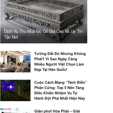
Dịch Vụ Thu Mua Đồ Cổ Giá Cao Và Uy Tín
Tận Nơi
Tưởng Đắt Đỏ Nhưng Không
Phải? Vì Sao Ngày Càng
Nhiều Người Việt Chọn Làm
Đẹp Tại Hàn Quốc!
Cuộc Cách Mạng “Tách Biến”
Phần Cứng: Top 5 Nền Tảng
Điều Khiển Nhiệm Vụ Tự
Hành Đột Phá Nhất Hiện Nay
Giàn phơi Hòa Phát – Giải