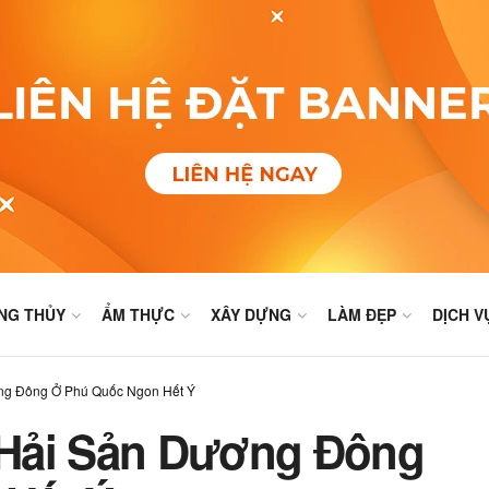
NG THỦY
ẨM THỰC
XÂY DỰNG
LÀM ĐẸP
DỊCH V
ng Đông Ở Phú Quốc Ngon Hết Ý
Hải Sản Dương Đông