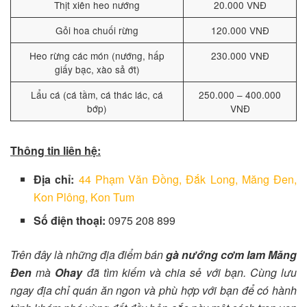
Thịt xiên heo nướng
20.000 VNĐ
Gỏi hoa chuối rừng
120.000 VNĐ
Heo rừng các món (nướng, hấp
230.000 VNĐ
giấy bạc, xào sả ớt)
Lẩu cá (cá tầm, cá thác lác, cá
250.000 – 400.000
bớp)
VNĐ
Thông tin liên hệ:
Địa chỉ:
44 Phạm Văn Đồng, Đắk Long, Măng Đen,
Kon Plông, Kon Tum
Số điện thoại:
0975 208 899
Trên đây là những địa điểm bán
gà nướng cơm lam Măng
Đen
mà
Ohay
đã tìm kiếm và chia sẻ với bạn. Cùng lưu
ngay địa chỉ quán ăn ngon và phù hợp với bạn để có hành