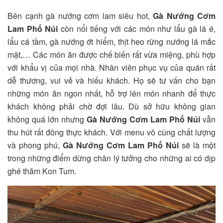
Bên cạnh gà nướng cơm lam siêu hot,
Gà Nướng Cơm
Lam Phố Núi
còn nổi tiếng với các món như lẩu gà lá é,
lẩu cá tầm, gà nướng ớt hiểm, thịt heo rừng nướng lá mắc
mật,… Các món ăn được chế biến rất vừa miệng, phù hợp
với khẩu vị của mọi nhà. Nhân viên phục vụ của quán rất
dễ thương, vui vẻ và hiếu khách. Họ sẽ tư vấn cho bạn
những món ăn ngon nhất, hỗ trợ lên món nhanh để thực
khách không phải chờ đợi lâu. Dù sở hữu không gian
không quá lớn nhưng
Gà Nướng Cơm Lam Phố Núi
vẫn
thu hút rất đông thực khách. Với menu vô cùng chất lượng
và phong phú,
Gà Nướng Cơm Lam Phố Núi
sẽ là một
trong những điểm dừng chân lý tưởng cho những ai có dịp
ghé thăm Kon Tum.