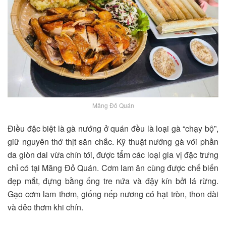
Măng Đỏ Quán
Điều đặc biệt là gà nướng ở quán đều là loại gà “chạy bộ”,
giữ nguyên thớ thịt săn chắc. Kỹ thuật nướng gà với phần
da giòn dai vừa chín tới, được tẩm các loại gia vị đặc trưng
chỉ có tại Măng Đỏ Quán. Cơm lam ăn cùng được chế biến
đẹp mắt, đựng bằng ống tre nứa và đậy kín bởi lá rừng.
Gạo cơm lam thơm, giống nếp nương có hạt tròn, thon dài
và dẻo thơm khi chín.