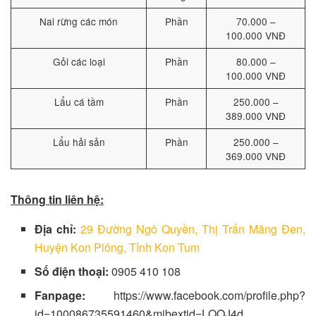
Nai rừng các món
Phần
70.000 –
100.000 VNĐ
Gỏi các loại
Phần
80.000 –
100.000 VNĐ
Lẩu cá tầm
Phần
250.000 –
389.000 VNĐ
Lẩu hải sản
Phần
250.000 –
369.000 VNĐ
Thông tin liên hệ:
Địa chỉ:
29 Đường Ngô Quyền, Thị Trấn Măng Đen,
Huyện Kon Plông, Tỉnh Kon Tum
Số điện thoại:
0905 410 108
Fanpage:
https://www.facebook.com/profile.php?
id=100086735591460&mibextid=LQQJ4d