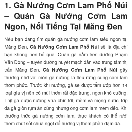
1.
Gà Nướng Cơm Lam Phố Núi
– Quán Gà Nướng Cơm Lam
Ngon, Nổi Tiếng Tại Măng Đen
Nếu bạn đang tìm quán gà nướng cơm lam siêu ngon tại
Măng Đen,
Gà Nướng Cơm Lam Phố Núi
sẽ là địa chỉ
bạn không nên bỏ qua. Quán gà nằm trên đường Phạm
Văn Đồng – tuyến đường huyết mạch dẫn vào trung tâm thị
trấn Măng Đen.
Gà Nướng Cơm Lam Phố Núi
gây
thương nhớ với món gà nướng lá tiêu rừng cùng cơm lam
thơm phức. Trước khi nướng, gà sẽ được tẩm ướp hơn 14
loại gia vị nên có mùi thơm rất đặc trưng, ngon khó cưỡng.
Thịt gà được nướng vừa chín tới, mềm và mọng nước, lớp
da gà giòn rụm ăn cùng những ống cơm lam mềm dẻo. Khi
thưởng thức gà nướng cơm lam, thực khách có thể rưới
thêm chút sốt chua ngọt để hương vị thêm phần đậm đà.