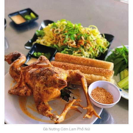
Gà Nướng Cơm Lam Phố Núi