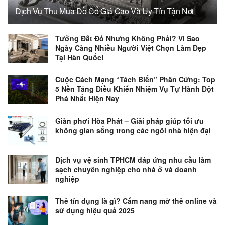
Dịch Vụ Thu Mua Đồ Cổ Giá Cao Và Uy Tín Tận Nơi
Tưởng Đắt Đỏ Nhưng Không Phải? Vì Sao
Ngày Càng Nhiều Người Việt Chọn Làm Đẹp
Tại Hàn Quốc!
Cuộc Cách Mạng “Tách Biến” Phần Cứng: Top
5 Nền Tảng Điều Khiển Nhiệm Vụ Tự Hành Đột
Phá Nhất Hiện Nay
Giàn phơi Hòa Phát – Giải pháp giúp tối ưu
không gian sống trong các ngôi nhà hiện đại
Dịch vụ vệ sinh TPHCM đáp ứng nhu cầu làm
sạch chuyên nghiệp cho nhà ở và doanh
nghiệp
Thẻ tín dụng là gì? Cẩm nang mở thẻ online và
sử dụng hiệu quả 2025