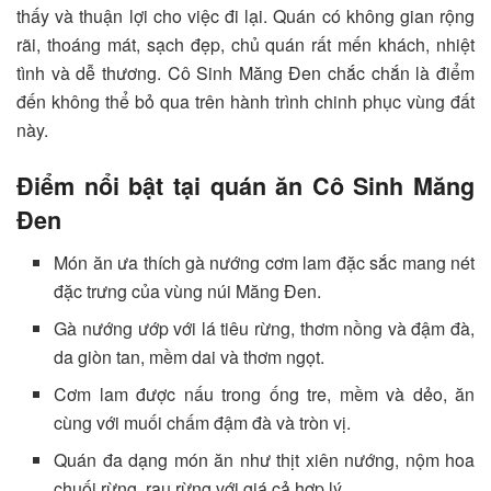
thấy và thuận lợi cho việc đi lại. Quán có không gian rộng
rãi, thoáng mát, sạch đẹp, chủ quán rất mến khách, nhiệt
tình và dễ thương. Cô Sinh Măng Đen chắc chắn là điểm
đến không thể bỏ qua trên hành trình chinh phục vùng đất
này.
Điểm nổi bật tại quán ăn Cô Sinh Măng
Đen
Món ăn ưa thích gà nướng cơm lam đặc sắc mang nét
đặc trưng của vùng núi Măng Đen.
Gà nướng ướp với lá tiêu rừng, thơm nồng và đậm đà,
da giòn tan, mềm dai và thơm ngọt.
Cơm lam được nấu trong ống tre, mềm và dẻo, ăn
cùng với muối chấm đậm đà và tròn vị.
Quán đa dạng món ăn như thịt xiên nướng, nộm hoa
chuối rừng, rau rừng với giá cả hợp lý.