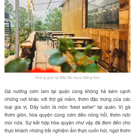
Không gian tại Bếp Bà Hana Măng Đen
Gà nướng cơm lam tại quán cũng không hề kém cạnh
những nơi khác với thịt gà mềm, thơm đặc trưng của các
loại gia vị. Đây luôn là món “best seller” tại quán. Vị gà
thơm giòn, hòa quyện cùng cơm dẻo nóng hổi, thơm nức
mùi nứa. Sự kết hợp hòa quyện như vậy đã đem đến cho
thực khách những trải nghiệm ẩm thực cuốn hút, ngọt thơm