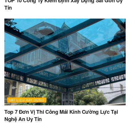
TOP 10 Công Ty Kiểm Định Xây Dựng Sài Gòn Uy
Tín
VẬT LIỆU XÂY DỰNG
Top 7 Đơn Vị Thi Công Mái Kính Cường Lực Tại
Nghệ An Uy Tín