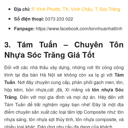
Địa chỉ:
P. Vĩnh Phước, TX. Vĩnh Châu, T. Sóc Trăng
Số điện thoại:
0373 233 022
Fanpage:
https://www.facebook.com/tonnhuanhatlinh
3. Tám Tuấn – Chuyên Tôn
Nhựa Sóc Trăng Giá Tốt
Đối với các nhà thầu xây dựng, những nơi thi công công
trình tại địa bàn Hà Nội sẽ không còn xa lạ gì với
Tám
Tuấn
. Nơi đây chuyên cung cấp, phân phối gạch men, tôn,
hộp kẽm, bồn nhựa,cát ,đá, Xi măng và
tôn nhựa Sóc
Trăng
. Đến với mọi gia đình và mọi dự án.
Hãy đến với
Tám Tuấn
để trải nghiệm ngay bạn nhé!
Đây là một địa
điểm chuyên sản xuất các loại tấm lợp Composite như: tôn
nhựa sáng, tôn nhựa sợi thủy tinh, tôn nhựa composite, và
nhiều loại khác. Đáp ứng nhu cầu đa dạng của khách.