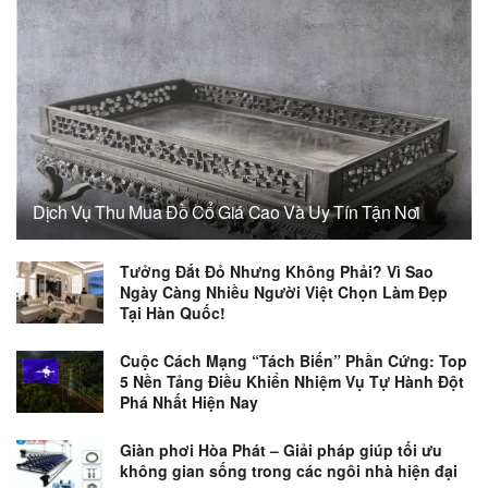
Dịch Vụ Thu Mua Đồ Cổ Giá Cao Và Uy Tín Tận Nơi
Tưởng Đắt Đỏ Nhưng Không Phải? Vì Sao
Ngày Càng Nhiều Người Việt Chọn Làm Đẹp
Tại Hàn Quốc!
Cuộc Cách Mạng “Tách Biến” Phần Cứng: Top
5 Nền Tảng Điều Khiển Nhiệm Vụ Tự Hành Đột
Phá Nhất Hiện Nay
Giàn phơi Hòa Phát – Giải pháp giúp tối ưu
không gian sống trong các ngôi nhà hiện đại