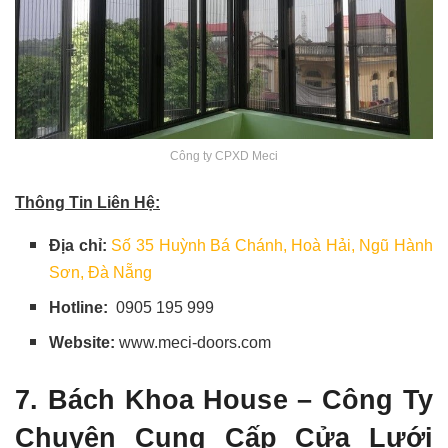
Công ty CPXD Meci
Thông Tin Liên Hệ:
Địa chỉ:
Số 35 Huỳnh Bá Chánh, Hoà Hải, Ngũ Hành
Sơn, Đà Nẵng
Hotline:
0905 195 999
Website:
www.meci-doors.com
7. Bách Khoa House – Công Ty
Chuyên Cung Cấp Cửa Lưới