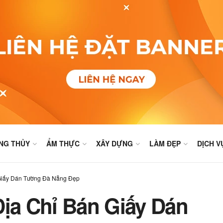
NG THỦY
ẨM THỰC
XÂY DỰNG
LÀM ĐẸP
DỊCH V
 Giấy Dán Tường Đà Nẵng Đẹp
Địa Chỉ Bán Giấy Dán