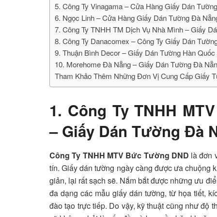
5. Công Ty Vinagama – Cửa Hàng Giấy Dán Tườn
6. Ngọc Linh – Cửa Hàng Giấy Dán Tường Đà Nẵn
7. Công Ty TNHH TM Dịch Vụ Nhà Mình – Giấy D
8. Công Ty Danacomex – Công Ty Giấy Dán Tường
9. Thuận Bình Decor – Giấy Dán Tường Hàn Quốc 
10. Morehome Đà Nẵng – Giấy Dán Tường Đà Nẵn
Tham Khảo Thêm Những Đơn Vị Cung Cấp Giấy T
1.
Công Ty TNHH MTV
– Giấy Dán Tường Đà 
Công Ty TNHH MTV Bức Tường DND
là đơn 
tín. Giấy dán tường ngày càng được ưa chuộng khi
giản, lại rất sạch sẽ. Nắm bắt được những ưu 
đa dạng các mẫu giấy dán tường, từ họa tiết, k
đào tạo trực tiếp. Do vậy, kỹ thuật cũng như độ 