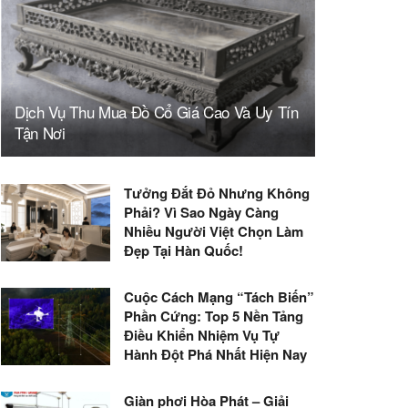
Dịch Vụ Thu Mua Đồ Cổ Giá Cao Và Uy Tín
Tận Nơi
Tưởng Đắt Đỏ Nhưng Không
Phải? Vì Sao Ngày Càng
Nhiều Người Việt Chọn Làm
Đẹp Tại Hàn Quốc!
Cuộc Cách Mạng “Tách Biến”
Phần Cứng: Top 5 Nền Tảng
Điều Khiển Nhiệm Vụ Tự
Hành Đột Phá Nhất Hiện Nay
Giàn phơi Hòa Phát – Giải