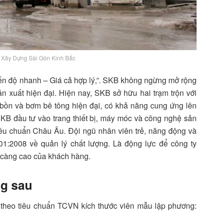
 Xây Dựng Sài Gòn Kinh Bắc
ến độ nhanh – Giá cả hợp lý,”. SKB không ngừng mở rộng
 sản xuất hiện đại. Hiện nay, SKB sở hữu hai trạm trộn với
bồn và bơm bê tông hiện đại, có khả năng cung ứng lên
B đầu tư vào trang thiết bị, máy móc và công nghệ sản
êu chuẩn Châu Âu. Đội ngũ nhân viên trẻ, năng động và
1:2008 về quản lý chất lượng. Là động lực để công ty
 càng cao của khách hàng.
ng sau
 theo tiêu chuẩn TCVN kích thước viên mẫu lập phương: