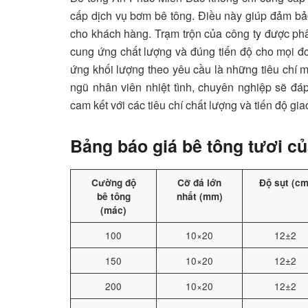
cấp dịch vụ bơm bê tông. Điều này giúp đảm bảo 
cho khách hàng. Trạm trộn của công ty được phâ
cung ứng chất lượng và đúng tiến độ cho mọi đơ
ứng khối lượng theo yêu cầu là những tiêu chí 
ngũ nhân viên nhiệt tình, chuyên nghiệp sẽ đ
cam kết với các tiêu chí chất lượng và tiến độ gi
Bảng báo giá bê tông tươi c
Cường độ
Cỡ đá lớn
Độ sụt (cm
bê tông
nhất (mm)
(mác)
100
10×20
12±2
150
10×20
12±2
200
10×20
12±2