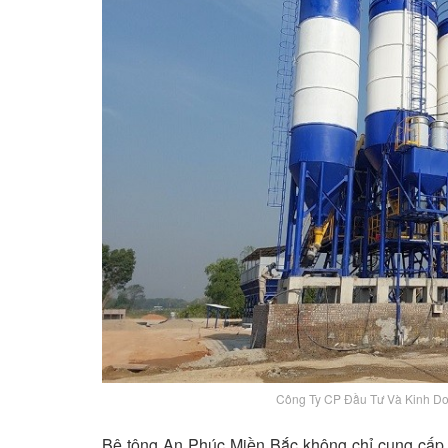
Công Ty CP Đầu Tư Và Kinh Do
Bê tông An Phúc Miền Bắc không chỉ cung cấp 