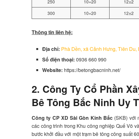
250
10×20
12±2
300
10×20
12±2
Thông tin liên hệ:
Địa chỉ:
Phà Dền, xã Cảnh Hưng, Tiên Du,
Số điện thoại:
0936 660 990
Website:
https://betongbacninh.net/
2. Công Ty Cổ Phần Xâ
Bê Tông Bắc Ninh Uy T
Công ty CP XD Sài Gòn Kinh Bắc
(SKB) với 
các công trình trong Khu công nghiệp Quế Võ và
bước khởi đầu với một trạm bê tông công suất 6