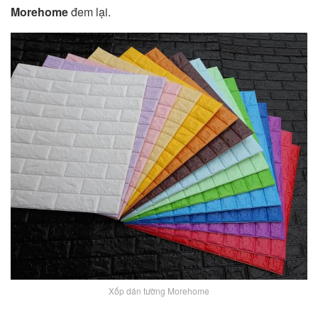
Morehome
đem lại.
Xốp dán tường Morehome