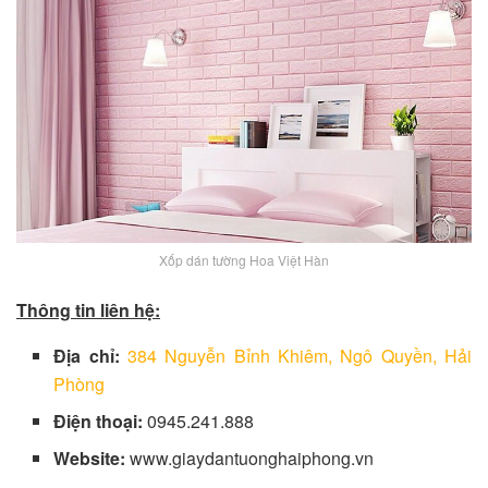
Xốp dán tường Hoa Việt Hàn
Thông tin liên hệ:
Địa chỉ:
384 Nguyễn Bỉnh Khiêm, Ngô Quyền, Hải
Phòng
Điện thoại:
0945.241.888
Website:
www.giaydantuonghaiphong.vn