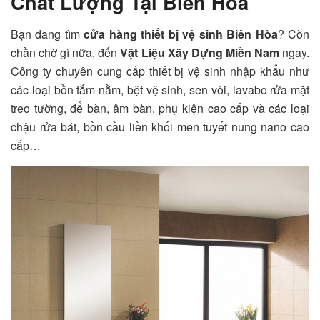
Chất Lượng Tại Biên Hòa
Bạn đang tìm
cửa hàng
thiết bị vệ sinh Biên Hòa
? Còn
chần chờ gì nữa, đến
Vật Liệu Xây Dựng Miền Nam
ngay.
Công ty chuyên cung cấp thiết bị vệ sinh nhập khẩu như
các loại bồn tắm nằm, bệt vệ sinh, sen vòi, lavabo rửa mặt
treo tường, để bàn, âm bàn, phụ kiện cao cấp và các loại
chậu rửa bát, bồn cầu liền khối men tuyết nung nano cao
cấp…