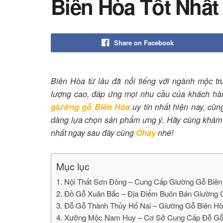
Biên Hòa Tốt Nhất
Share on Facebook
Biên Hòa từ lâu đã nổi tiếng với ngành mộc 
lượng cao, đáp ứng mọi nhu cầu của khách hàng
giường gỗ Biên Hòa
uy tín nhất hiện nay, cù
dàng lựa chọn sản phẩm ưng ý. Hãy cùng khám 
nhất ngay sau đây cùng
Ohay
nhé!
Mục lục
1. Nội Thất Sơn Đông – Cung Cấp Giường Gỗ Biê
2. Đồ Gỗ Xuân Bắc – Địa Điểm Buôn Bán Giường G
3. Đỗ Gỗ Thành Thủy Hố Nai – Giường Gỗ Biên Hò
4. Xưởng Mộc Nam Huy – Cơ Sở Cung Cấp Đỗ Gỗ