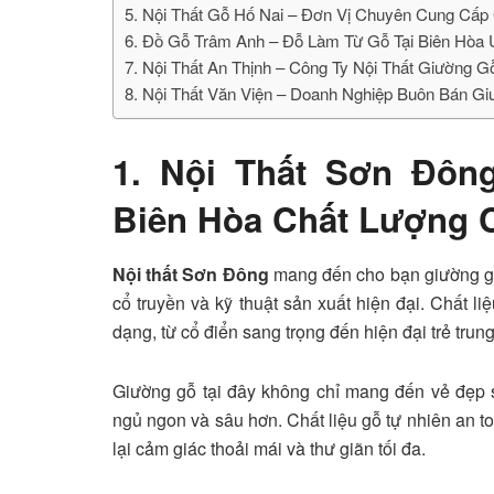
5. Nội Thất Gỗ Hố Nai – Đơn Vị Chuyên Cung Cấp
6. Đồ Gỗ Trâm Anh – Đỗ Làm Từ Gỗ Tại Biên Hòa 
7. Nội Thất An Thịnh – Công Ty Nội Thất Giường G
8. Nội Thất Văn Viện – Doanh Nghiệp Buôn Bán G
1. Nội Thất Sơn Đô
Biên Hòa Chất Lượng 
Nội thất Sơn Đông
mang đến cho bạn giường gỗ
cổ truyền và kỹ thuật sản xuất hiện đại. Chất l
dạng, từ cổ điển sang trọng đến hiện đại trẻ trun
Giường gỗ tại đây không chỉ mang đến vẻ đẹp 
ngủ ngon và sâu hơn. Chất liệu gỗ tự nhiên an t
lại cảm giác thoải mái và thư giãn tối đa.