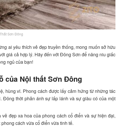
 Thất Sơn Đông
ững ai yêu thích vẻ đẹp truyền thống, mong muốn sở hữu
ới giá cả hợp lý. Hãy đến với Đông Sơn để nâng niu giấc
òng ngủ của bạn!
 của Nội thất Sơn Đông
lệ, hùng vĩ. Phong cách được lấy cảm hứng từ những tác
ới. Đông thời phản ánh sự lấp lánh và sự giàu có của một
a vẻ đẹp xa hoa của phong cách cổ điển và sự hiện đại,
t phong cách vừa cổ điển vừa tinh tế.