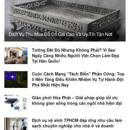
Dịch Vụ Thu Mua Đồ Cổ Giá Cao Và Uy Tín Tận Nơi
Tưởng Đắt Đỏ Nhưng Không Phải? Vì Sao
Ngày Càng Nhiều Người Việt Chọn Làm Đẹp
Tại Hàn Quốc!
Cuộc Cách Mạng “Tách Biến” Phần Cứng: Top
5 Nền Tảng Điều Khiển Nhiệm Vụ Tự Hành Đột
Phá Nhất Hiện Nay
Giàn phơi Hòa Phát – Giải pháp giúp tối ưu
không gian sống trong các ngôi nhà hiện đại
Dịch vụ vệ sinh TPHCM đáp ứng nhu cầu làm
sạch chuyên nghiệp cho nhà ở và doanh