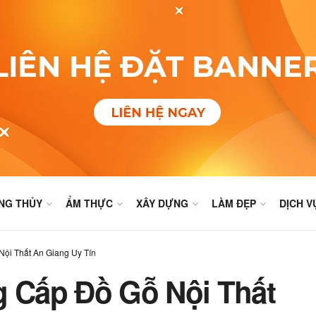
NG THỦY
ẨM THỰC
XÂY DỰNG
LÀM ĐẸP
DỊCH V
Nội Thất An Giang Uy Tín
g Cấp Đồ Gỗ Nội Thất