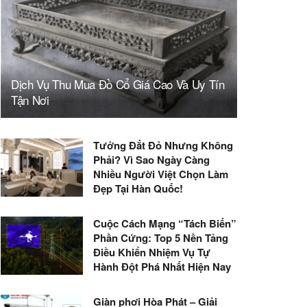
Dịch Vụ Thu Mua Đồ Cổ Giá Cao Và Uy Tín
Tận Nơi
Tưởng Đắt Đỏ Nhưng Không
Phải? Vì Sao Ngày Càng
Nhiều Người Việt Chọn Làm
Đẹp Tại Hàn Quốc!
Cuộc Cách Mạng “Tách Biến”
Phần Cứng: Top 5 Nền Tảng
Điều Khiển Nhiệm Vụ Tự
Hành Đột Phá Nhất Hiện Nay
Giàn phơi Hòa Phát – Giải