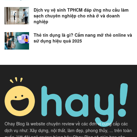
Dịch vụ vệ sinh TPHCM đáp ứng nhu cầu làm
sạch chuyên nghiệp cho nhà ở và doanh
nghiệp
Thẻ tín dụng là gì? Cẩm nang mở thẻ online và
sử dụng hiệu quả 2025
Ohay Blog là website chuyên review về các đơn vị cung cấp các
dịch vụ như: Xây dựng, nội thất, làm đẹp, phong thủy, ... trên toàn