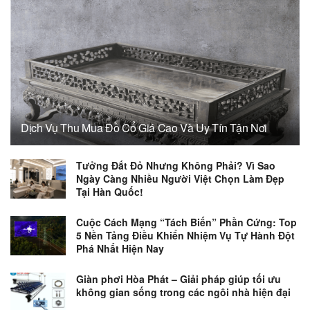
Dịch Vụ Thu Mua Đồ Cổ Giá Cao Và Uy Tín Tận Nơi
Tưởng Đắt Đỏ Nhưng Không Phải? Vì Sao
Ngày Càng Nhiều Người Việt Chọn Làm Đẹp
Tại Hàn Quốc!
Cuộc Cách Mạng “Tách Biến” Phần Cứng: Top
5 Nền Tảng Điều Khiển Nhiệm Vụ Tự Hành Đột
Phá Nhất Hiện Nay
Giàn phơi Hòa Phát – Giải pháp giúp tối ưu
không gian sống trong các ngôi nhà hiện đại