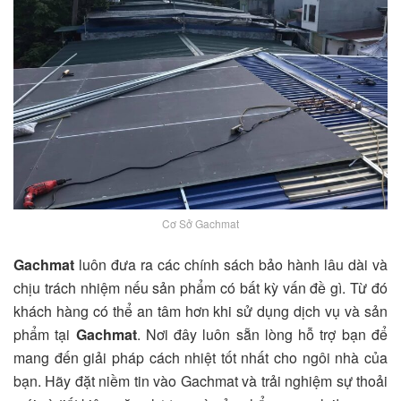
Cơ Sở Gachmat
Gachmat
luôn đưa ra các chính sách bảo hành lâu dài và
chịu trách nhiệm nếu sản phẩm có bất kỳ vấn đề gì. Từ đó
khách hàng có thể an tâm hơn khi sử dụng dịch vụ và sản
phẩm tại
Gachmat
. Nơi đây luôn sẵn lòng hỗ trợ bạn để
mang đến giải pháp cách nhiệt tốt nhất cho ngôi nhà của
bạn. Hãy đặt niềm tin vào Gachmat và trải nghiệm sự thoải