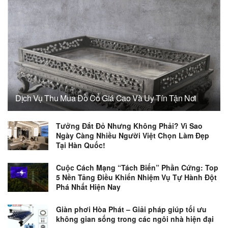
Dịch Vụ Thu Mua Đồ Cổ Giá Cao Và Uy Tín Tận Nơi
Tưởng Đắt Đỏ Nhưng Không Phải? Vì Sao
Ngày Càng Nhiều Người Việt Chọn Làm Đẹp
Tại Hàn Quốc!
Cuộc Cách Mạng “Tách Biến” Phần Cứng: Top
5 Nền Tảng Điều Khiển Nhiệm Vụ Tự Hành Đột
Phá Nhất Hiện Nay
Giàn phơi Hòa Phát – Giải pháp giúp tối ưu
không gian sống trong các ngôi nhà hiện đại