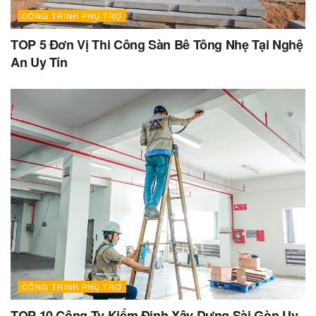
CÔNG TRÌNH PHỤ TRỢ
TOP 5 Đơn Vị Thi Công Sàn Bê Tông Nhẹ Tại Nghệ
An Uy Tín
CÔNG TRÌNH PHỤ TRỢ
TOP 10 Công Ty Kiểm Định Xây Dựng Sài Gòn Uy