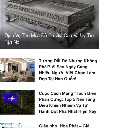
Dịch Vụ Thu Mua Đồ Cổ Giá Cao Và Uy Tín
Tận Nơi
Tưởng Đắt Đỏ Nhưng Không
Phải? Vì Sao Ngày Càng
Nhiều Người Việt Chọn Làm
Đẹp Tại Hàn Quốc!
Cuộc Cách Mạng “Tách Biến”
Phần Cứng: Top 5 Nền Tảng
Điều Khiển Nhiệm Vụ Tự
Hành Đột Phá Nhất Hiện Nay
Giàn phơi Hòa Phát – Giải