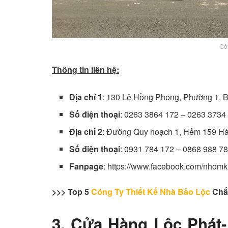
Cô
Thông tin liên hệ:
Địa chỉ 1
: 130 Lê Hồng Phong, Phường 1, 
Số điện thoại
: 0263 3864 172 – 0263 3734
Địa chỉ 2
: Đường Quy hoạch 1, Hẻm 159 Hà
Số điện thoại
: 0931 784 172 – 0868 988 7
Fanpage
: https://www.facebook.com/nhom
>>> Top 5
Công Ty Thiết Kế Nhà Bảo Lộc
Chấ
3. Cửa Hàng Lộc Phát