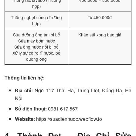
Thông tắc lavabo (Trường
400.000đ – 850.000đ
hợp)
Thông nghẹt cống (Trường
Từ 450.000đ
hợp)
Sửa đường ống âm bị bể
Khảo sát xong báo giá
Sửa máy bơm nước
Sửa ống nước nổi bị bể
Xử lý sự cố rò rỉ nước, bể
đường ống
Thông tin liên hệ:
Địa chỉ:
Ngõ 117 Thái Hà, Trung Liệt, Đống Đa, Hà
Nội
Số điện thoại:
0981 617 567
Website:
https://suadiennuoc.webflow.io
4. Thành Đạt – Địa Chỉ Sửa