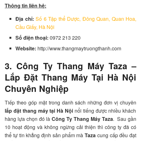
Thông tin liên hệ:
Địa chỉ:
Số 6 Tập thể Dược, Đông Quan, Quan Hoa,
Cầu Giấy, Hà Nội
Số điện thoại:
0972 213 220
Website:
http://www.thangmaytruongthanh.com
3. Công Ty Thang Máy Taza –
Lắp Đặt Thang Máy Tại Hà Nội
Chuyên Nghiệp
Tiếp theo góp mặt trong danh sách những đơn vị chuyên
lắp đặt thang máy tại Hà Nội
nổi tiếng được nhiều khách
hàng lựa chọn đó là
Công Ty Thang Máy Taza
. Sau gần
10 hoạt động và không ngừng cải thiện thì công ty đã có
thể tự tin khẳng định sản phẩm mà
Taza
cung cấp đều đạt