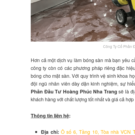
Công Ty Cổ Phần 
Hơn cả một dịch vụ làm bóng sàn mà bạn yêu cầu
công ty còn có các phương pháp riêng đặc hiệu
bóng cho mặt sàn. Với quy trình vệ sinh khoa họ
đội ngũ nhân viên dày dặn kinh nghiệm, sự hi
Phần Đầu Tư Hoàng Phúc Nha Trang
sẽ là đ
khách hàng với chất lượng tốt nhất và giá cả hợp 
Thông tin liên hệ
:
Địa chỉ:
Ô số 6, Tầng 10, Tòa nhà VCN T