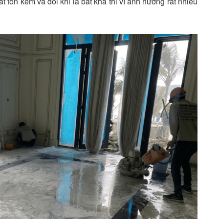
t tốn kém và đôi khi là bất khả thi vì ảnh hưởng rất nhiều