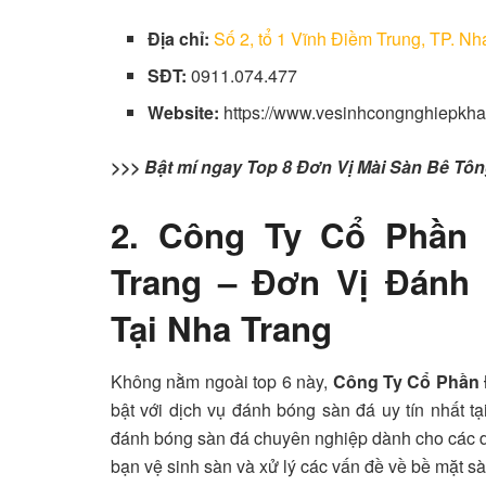
Địa chỉ:
Số 2, tổ 1 Vĩnh Điềm Trung, TP. N
SĐT:
0911.074.477
Website:
https://www.vesinhcongnghiepkh
>>> Bật mí ngay Top 8 Đơn Vị Mài Sàn Bê Tô
2. Công Ty Cổ Phần
Trang – Đơn Vị Đánh
Tại Nha Trang
Không nằm ngoài top 6 này,
Công Ty Cổ Phần 
bật với dịch vụ đánh bóng sàn đá uy tín nhất t
đánh bóng sàn đá chuyên nghiệp dành cho các d
bạn vệ sinh sàn và xử lý các vấn đề về bề mặt s