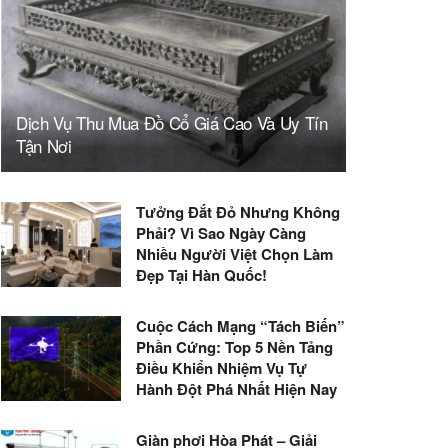
Dịch Vụ Thu Mua Đồ Cổ Giá Cao Và Uy Tín
Tận Nơi
Tưởng Đắt Đỏ Nhưng Không
Phải? Vì Sao Ngày Càng
Nhiều Người Việt Chọn Làm
Đẹp Tại Hàn Quốc!
Cuộc Cách Mạng “Tách Biến”
Phần Cứng: Top 5 Nền Tảng
Điều Khiển Nhiệm Vụ Tự
Hành Đột Phá Nhất Hiện Nay
Giàn phơi Hòa Phát – Giải