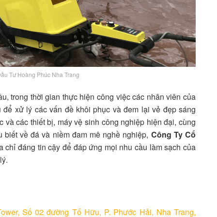
Đầu Tư Hoàng Phúc Nha Trang
, trong thời gian thực hiện công việc các nhân viên của
 để xử lý các vấn đề khôi phục và đem lại vẻ đẹp sáng
c và các thiết bị, máy vệ sinh công nghiệp hiện đại, cùng
ểu biết về đá và niềm đam mê nghề nghiệp,
Công Ty Cổ
ịa chỉ đáng tin cậy để đáp ứng mọi nhu cầu làm sạch của
lý.
ower, Số 02 đường Tố Hữu, P. Phước Hải, Nha Trang,