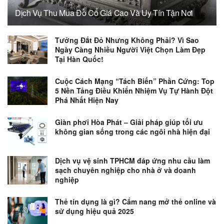
Dịch Vụ Thu Mua Đồ Cổ Giá Cao Và Uy Tín Tận Nơi
Tưởng Đắt Đỏ Nhưng Không Phải? Vì Sao
Ngày Càng Nhiều Người Việt Chọn Làm Đẹp
Tại Hàn Quốc!
Cuộc Cách Mạng “Tách Biến” Phần Cứng: Top
5 Nền Tảng Điều Khiển Nhiệm Vụ Tự Hành Đột
Phá Nhất Hiện Nay
Giàn phơi Hòa Phát – Giải pháp giúp tối ưu
không gian sống trong các ngôi nhà hiện đại
Dịch vụ vệ sinh TPHCM đáp ứng nhu cầu làm
sạch chuyên nghiệp cho nhà ở và doanh
nghiệp
Thẻ tín dụng là gì? Cẩm nang mở thẻ online và
sử dụng hiệu quả 2025