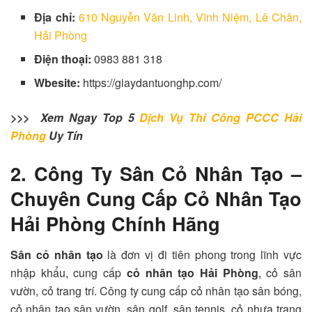
Địa chỉ:
610 Nguyễn Văn Linh, Vĩnh Niệm, Lê Chân,
Hải Phòng
Điện thoại:
0983 881 318
Wbesite:
https://giaydantuonghp.com/
>>> Xem Ngay Top 5
Dịch Vụ Thi Công PCCC Hải
Phòng
Uy Tín
2. Công Ty Sân Cỏ Nhân Tạo –
Chuyên Cung Cấp Cỏ Nhân Tạo
Hải Phòng Chính Hãng
Sân cỏ nhân tạo
là đơn vị đi tiên phong trong lĩnh vực
nhập khẩu, cung cấp
cỏ nhân tạo Hải Phòng
, cỏ sân
vườn, cỏ trang trí. Công ty cung cấp cỏ nhân tạo sân bóng,
cỏ nhân tạo sân vườn, sân golf, sân tennis, cỏ nhựa trang