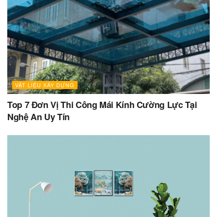
VẬT LIỆU XÂY DỰNG
Top 7 Đơn Vị Thi Công Mái Kính Cường Lực Tại
Nghệ An Uy Tín