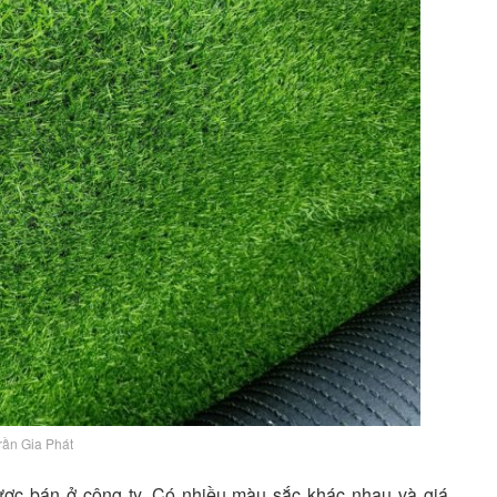
rần Gia Phát
ược bán ở công ty. Có nhiều màu sắc khác nhau và giá