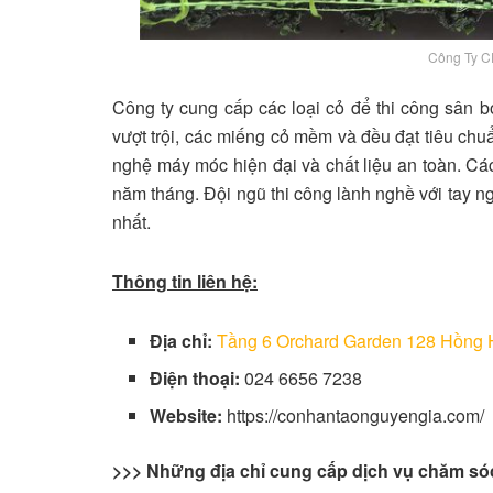
Công Ty C
Công ty cung cấp các loại cỏ để thi công sân b
vượt trội, các miếng cỏ mềm và đều đạt tiêu chu
nghệ máy móc hiện đại và chất liệu an toàn. Các
năm tháng. Đội ngũ thi công lành nghề với tay n
nhất.
Thông tin liên hệ:
Địa chỉ:
Tầng 6 Orchard Garden 128 Hồng
Điện thoại:
024 6656 7238
Website:
https://conhantaonguyengia.com/
>>> Những địa chỉ cung cấp
dịch vụ chăm sóc