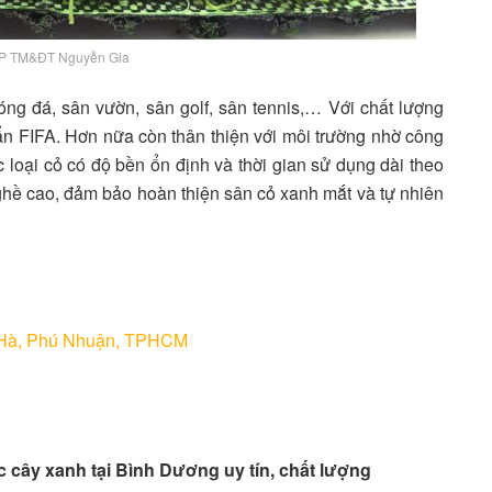
P TM&ĐT Nguyễn Gia
óng đá, sân vườn, sân golf, sân tennis,… Với chất lượng
ẩn FIFA. Hơn nữa còn thân thiện với môi trường nhờ công
 loại cỏ có độ bền ổn định và thời gian sử dụng dài theo
ghề cao, đảm bảo hoàn thiện sân cỏ xanh mắt và tự nhiên
 Hà, Phú Nhuận, TPHCM
 cây xanh tại Bình Dương uy tín, chất lượng