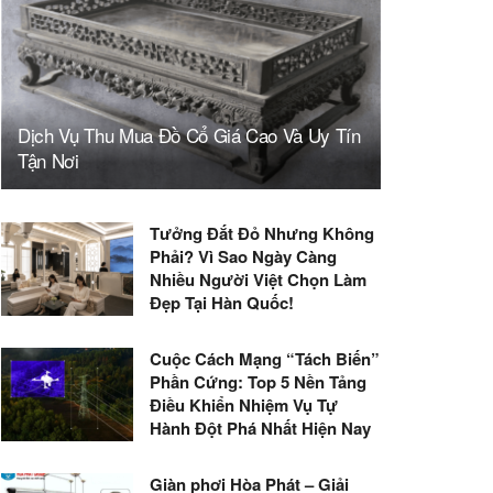
Dịch Vụ Thu Mua Đồ Cổ Giá Cao Và Uy Tín
Tận Nơi
Tưởng Đắt Đỏ Nhưng Không
Phải? Vì Sao Ngày Càng
Nhiều Người Việt Chọn Làm
Đẹp Tại Hàn Quốc!
Cuộc Cách Mạng “Tách Biến”
Phần Cứng: Top 5 Nền Tảng
Điều Khiển Nhiệm Vụ Tự
Hành Đột Phá Nhất Hiện Nay
Giàn phơi Hòa Phát – Giải