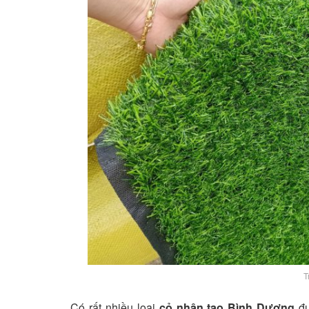
T
Có rất nhiều loại
cỏ nhân tạo Bình Dương
đ