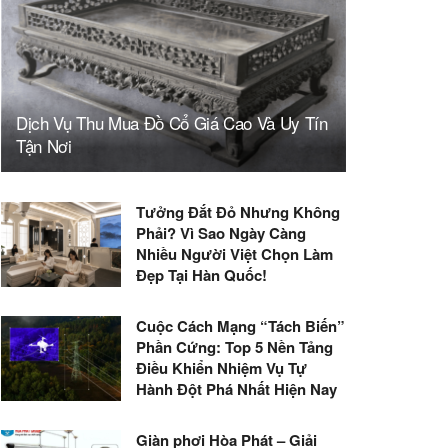
Dịch Vụ Thu Mua Đồ Cổ Giá Cao Và Uy Tín
Tận Nơi
Tưởng Đắt Đỏ Nhưng Không
Phải? Vì Sao Ngày Càng
Nhiều Người Việt Chọn Làm
Đẹp Tại Hàn Quốc!
Cuộc Cách Mạng “Tách Biến”
Phần Cứng: Top 5 Nền Tảng
Điều Khiển Nhiệm Vụ Tự
Hành Đột Phá Nhất Hiện Nay
Giàn phơi Hòa Phát – Giải