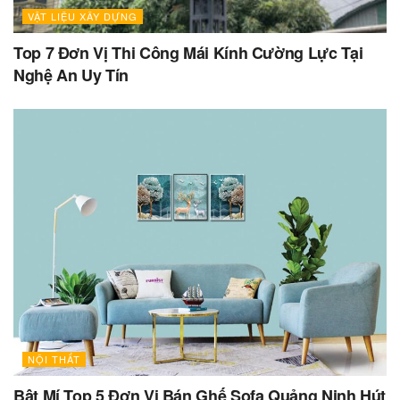
VẬT LIỆU XÂY DỰNG
Top 7 Đơn Vị Thi Công Mái Kính Cường Lực Tại
Nghệ An Uy Tín
NỘI THẤT
Bật Mí Top 5 Đơn Vị Bán Ghế Sofa Quảng Ninh Hút