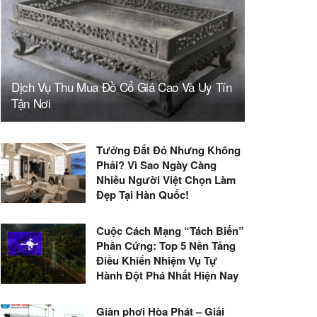
Dịch Vụ Thu Mua Đồ Cổ Giá Cao Và Uy Tín
Tận Nơi
Tưởng Đắt Đỏ Nhưng Không
Phải? Vì Sao Ngày Càng
Nhiều Người Việt Chọn Làm
Đẹp Tại Hàn Quốc!
Cuộc Cách Mạng “Tách Biến”
Phần Cứng: Top 5 Nền Tảng
Điều Khiển Nhiệm Vụ Tự
Hành Đột Phá Nhất Hiện Nay
Giàn phơi Hòa Phát – Giải