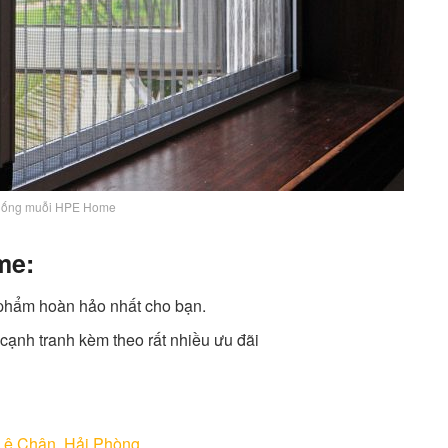
chống muỗi HPE Home
me:
 phẩm hoàn hảo nhất cho bạn.
cạnh tranh kèm theo rất nhiều ưu đãi
Lê Chân, Hải Phòng