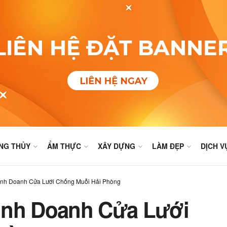
NG THỦY
ẨM THỰC
XÂY DỰNG
LÀM ĐẸP
DỊCH V
inh Doanh Cửa Lưới Chống Muỗi Hải Phòng
inh Doanh Cửa Lưới