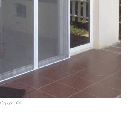
ũ Nguyên Đại